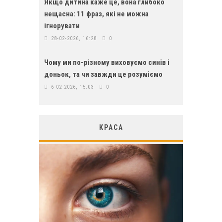
Якщо дитина каже це, вона глибоко
нещасна: 11 фраз, які не можна
ігнорувати
28-02-2026, 16:28
0
Чому ми по-різному виховуємо синів і
доньок, та чи завжди це розуміємо
6-02-2026, 15:03
0
КРАСА