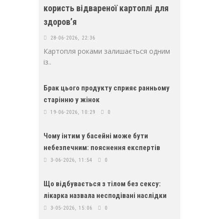
користь відвареної картоплі для
здоровʼя
28-06-2026, 22:36
Картопля роками залишається одним
із..
Брак цього продукту сприяє ранньому
старінню у жінок
19-06-2026, 10:29
0
Чому інтим у басейні може бути
небезпечним: пояснення експертів
3-06-2026, 11:54
0
Що відбувається з тілом без сексу:
лікарка назвала несподівані наслідки
3-05-2026, 15:06
0