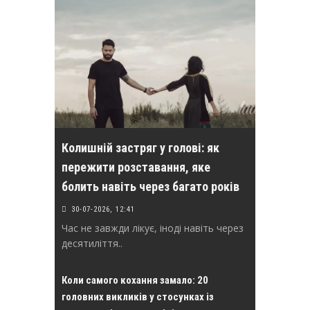
Колишній застряг у голові: як
пережити розставання, яке
болить навіть через багато років
30-07-2026, 12:41
Час не завжди лікує, іноді навіть через
десятиліття..
Коли самого кохання замало: 20
головних викликів у стосунках із