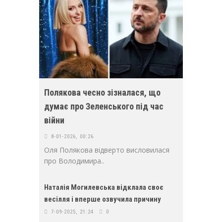
Полякова чесно зізналася, що
думає про Зеленського під час
війни
8-01-2026, 00:26
Оля Полякова відверто висловилася
про Володимира..
Наталія Могилевська відклала своє
весілля і вперше озвучила причину
7-09-2025, 21:24
0