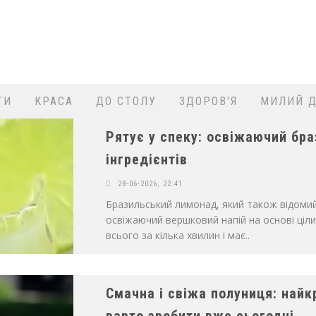
ТИ
КРАСА
ДО СТОЛУ
ЗДОРОВ'Я
МИЛИЙ Д
Рятує у спеку: освіжаючий бра
інгредієнтів
28-06-2026, 22:41
Бразильський лимонад, який також відоми
освіжаючий вершковий напій на основі ціли
всього за кілька хвилин і має..
Смачна і свіжа полуниця: найк
варто зробити вже сьогодні