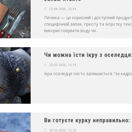
12-04-2026, 22:44
Печінка — це корисний і доступний продукт
специфічний запах, гіркоту та жорстку тек
використовувати воду чи..
Чи можна їсти ікру з оселедця
22-03-2026, 16:14
Ікра оселедця часто залишається "за кадром
Ви готуєте курку неправильно:
24-02-2026, 12:33