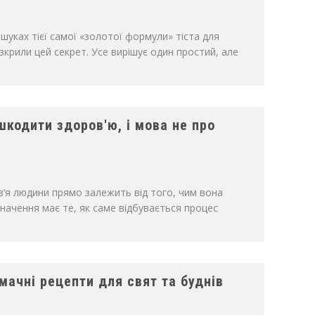
уках тієї самої «золотої формули» тіста для
озкрили цей секрет. Усе вирішує один простий, але
шкодити здоров'ю, і мова не про
’я людини прямо залежить від того, чим вона
начення має те, як саме відбувається процес
мачні рецепти для свят та буднів