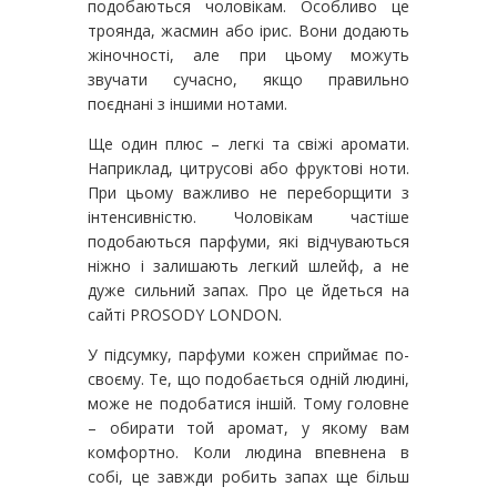
подобаються чоловікам. Особливо це
троянда, жасмин або ірис. Вони додають
жіночності, але при цьому можуть
звучати сучасно, якщо правильно
поєднані з іншими нотами.
Ще один плюс – легкі та свіжі аромати.
Наприклад, цитрусові або фруктові ноти.
При цьому важливо не переборщити з
інтенсивністю. Чоловікам частіше
подобаються парфуми, які відчуваються
ніжно і залишають легкий шлейф, а не
дуже сильний запах. Про це йдеться на
сайті PROSODY LONDON.
У підсумку, парфуми кожен сприймає по-
своєму. Те, що подобається одній людині,
може не подобатися іншій. Тому головне
– обирати той аромат, у якому вам
комфортно. Коли людина впевнена в
собі, це завжди робить запах ще більш