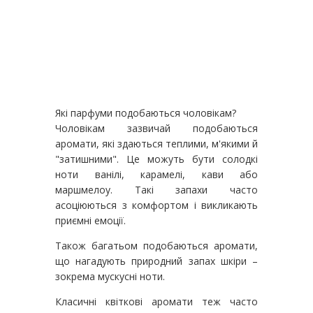
Які парфуми подобаються чоловікам?
Чоловікам зазвичай подобаються
аромати, які здаються теплими, м'якими й
"затишними". Це можуть бути солодкі
ноти ванілі, карамелі, кави або
маршмелоу. Такі запахи часто
асоціюються з комфортом і викликають
приємні емоції.
Також багатьом подобаються аромати,
що нагадують природний запах шкіри –
зокрема мускусні ноти.
Класичні квіткові аромати теж часто