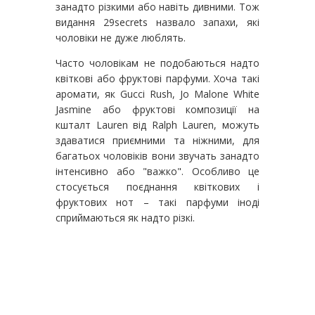
занадто різкими або навіть дивними. Тож
видання 29secrets назвало запахи, які
чоловіки не дуже люблять.
Часто чоловікам не подобаються надто
квіткові або фруктові парфуми. Хоча такі
аромати, як Gucci Rush, Jo Malone White
Jasmine або фруктові композиції на
кшталт Lauren від Ralph Lauren, можуть
здаватися приємними та ніжними, для
багатьох чоловіків вони звучать занадто
інтенсивно або "важко". Особливо це
стосується поєднання квіткових і
фруктових нот – такі парфуми іноді
сприймаються як надто різкі.