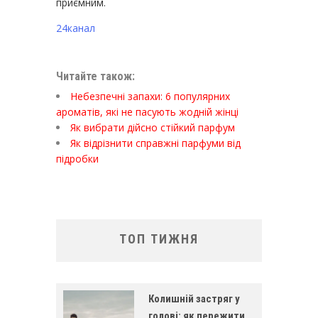
приємним.
24канал
Читайте також:
Небезпечні запахи: 6 популярних
ароматів, які не пасують жодній жінці
Як вибрати дійсно стійкий парфум
Як відрізнити справжні парфуми від
підробки
ТОП ТИЖНЯ
Колишній застряг у
голові: як пережити