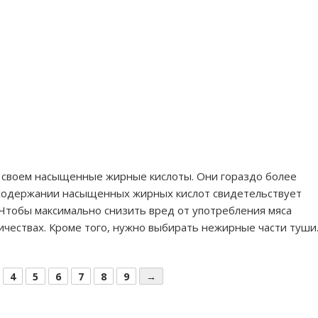
 своем насыщенные жирные кислоты. Они гораздо более
содержании насыщенных жирных кислот свидетельствует
 Чтобы максимально снизить вред от употребления мяса
ичествах. Кроме того, нужно выбирать нежирные части туши
4
5
6
7
8
9
→