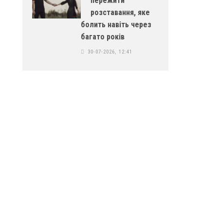
пережити
розставання, яке
болить навіть через
багато років
30-07-2026, 12:41