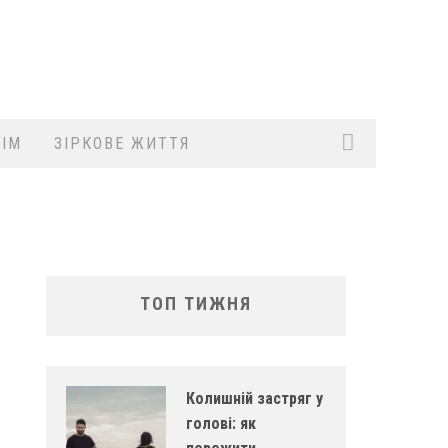
ІМ
ЗІРКОВЕ ЖИТТЯ
ТОП ТИЖНЯ
Колишній застряг у
голові: як