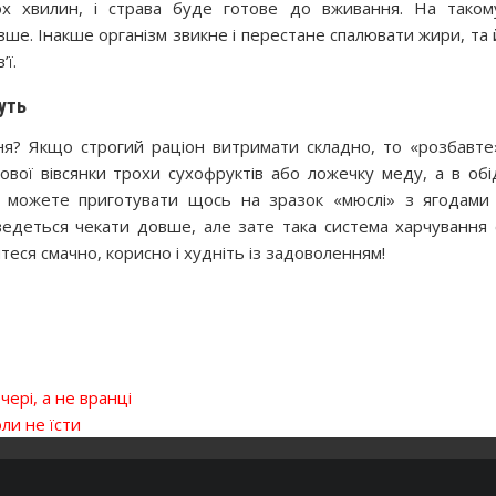
кох хвилин, і страва буде готове до вживання. На таком
вше. Інакше організм звикне і перестане спалювати жири, та 
ї.
уть
ня? Якщо строгий раціон витримати складно, то «розбавте
вої вівсянки трохи сухофруктів або ложечку меду, а в обі
ю можете приготувати щось на зразок «мюслі» з ягодами 
едеться чекати довше, але зате така система харчування 
еся смачно, корисно і худніть із задоволенням!
чері, а не вранці
ли не їсти