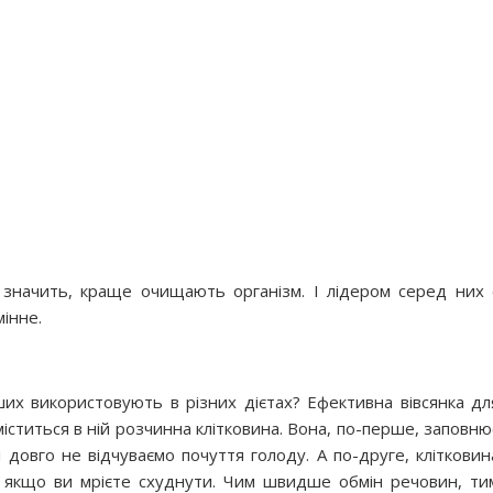
а значить, краще очищають організм. І лідером серед них 
інне.
ших використовують в різних дієтах? Ефективна вівсянка дл
міститься в ній розчинна клітковина. Вона, по-перше, заповню
довго не відчуваємо почуття голоду. А по-друге, клітковин
, якщо ви мрієте схуднути. Чим швидше обмін речовин, ти