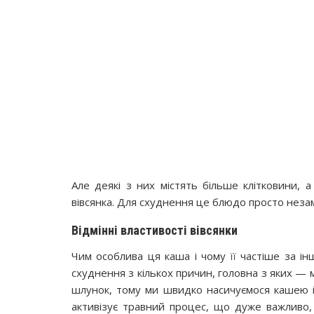
Але деякі з них містять більше клітковини, 
вівсянка. Для схуднення це блюдо просто незам
Відмінні властивості вівсянки
Чим особлива ця каша і чому її частіше за ін
схуднення з кількох причин, головна з яких — 
шлунок, тому ми швидко насичуємося кашею і 
активізує травний процес, що дуже важливо