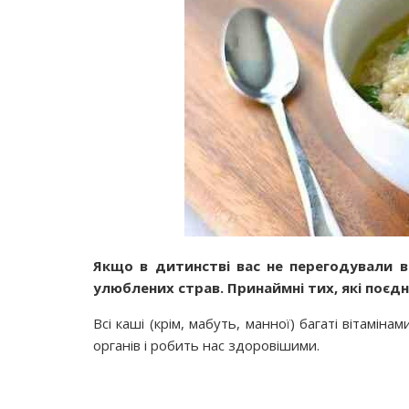
Якщо в дитинстві вас не перегодували в
улюблених страв. Принаймні тих, які поєдн
Всі каші (крім, мабуть, манної) багаті вітамін
органів і робить нас здоровішими.