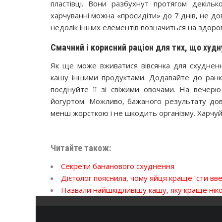
пластівці. Вони разбухнут протягом декіль
харчуванні можна «просидіти» до 7 днів, не до
недолік інших елементів позначиться на здоров’
Смачний і корисний раціон для тих, що худн
Як ще може вживатися вівсянка для схуднен
кашу іншими продуктами. Додавайте до ранко
поєднуйте її зі свіжими овочами. На вечер
йогуртом. Можливо, бажаного результату дов
менш жорсткою і не шкодить організму. Харчуйт
Читайте також:
Секрети бананового схуднення
Дієтолог пояснила, чому яйця краще їсти вве
Назвали найшкідливішу кашу, яку краще ніко