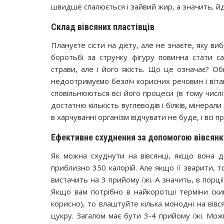
швидше спалюється і зайвий жир, а значить, йд
Склад вівсяних пластівців
Плануєте сісти на дієту, але не знаєте, яку в
боротьбі за струнку фігуру повинна стати са
страви, але і його якість. Що це означає? 
недоотримуємо безліч корисних речовин і вітам
сповільнюються всі його процеси (в тому числі
достатню кількість вуглеводів і білків, мінерали 
в харчуванні організм відчувати не буде, і всі
Ефективне схуднення за допомогою вівсянк
Як можна схуднути на вівсянці, якщо вона до
приблизно 350 калорій. Але якщо її зварити, то 
вистачить на 3 прийому їжі. А значить, в порці
Якщо вам потрібно в найкоротші терміни скин
корисно), то влаштуйте кілька монодні на вівсян
цукру. Загалом має бути 3-4 прийому їжі. Мож