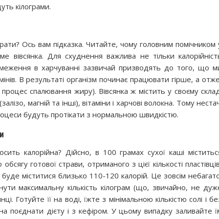
уть кілограми.
ибрати? Ось вам підказка. Читайте, чому головним помічником 
ме вівсянка. Для схуднення важлива не тільки калорійніст
Обмеження в харчуванні зазвичай призводять до того, що м
інів. В результаті організм починає працювати гірше, а отже
 процес спалювання жиру). Вівсянка ж містить у своєму склад
(залізо, магній та інші), вітаміни і харчові волокна. Тому нестач
 процеси будуть протікати з нормальною швидкістю.
и
сить калорійна? Дійсно, в 100 грамах сухої каші міститьс
обсягу готової страви, отриманого з цієї кількості пластівців
ї буде міститися близько 110-120 калорій. Це зовсім небагато
ути максимальну кількість кілограм (що, звичайно, не дуж
ці. Готуйте її на воді, їжте з мінімальною кількістю солі і бе
на поєднати дієту і з кефіром. У цьому випадку заливайте ї