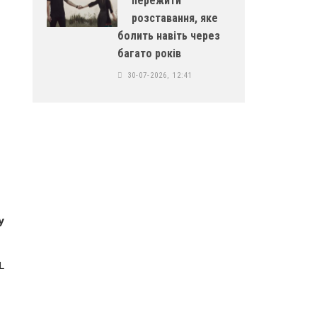
пережити
розставання, яке
болить навіть через
багато років
30-07-2026, 12:41
у
L