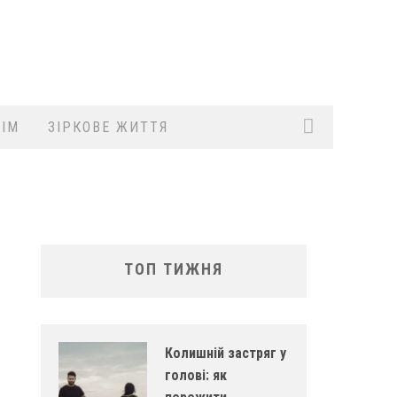
ІМ
ЗІРКОВЕ ЖИТТЯ
ТОП ТИЖНЯ
Колишній застряг у
голові: як