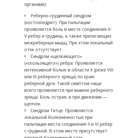
органами):
Реберно-грудинный синдром
(костохондрит). При пальпации
проявляется боль в месте соединения II-
V ребер и грудины, а также прилегающих
межреберных мышц. При этом локальный
отек отсутствует.
Синдром «щелкающего»
(«скользящего») ребра. Проявляется
интенсивной болью в области X (реже VIII
или IX реберного хряща) по краю
реберной дуги. Такой симптом чаще
всего проявляется при вывихе реберного
хряща. Боль острая, в при движении —
щелчок.
Синдром Титце. Проявляется
локальной болезненностью при
пальпации места соединения II и III ребер
с грудиной. В этом месте присутствует
плотный болезненный отек.