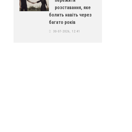
пережити
розставання, яке
болить навіть через
багато років
30-07-2026, 12:41