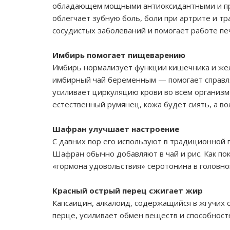
обладающем мощными антиоксидантными и про
облегчает зубную боль, боли при артрите и тр
сосудистых заболеваний и помогает работе пе
Имбирь помогает пищеварению
Имбирь нормализует функции кишечника и жел
имбирный чай беременным — помогает справля
усиливает циркуляцию крови во всем организм
естественный румянец, кожа будет сиять, а во
Шафран улучшает настроение
С давних пор его используют в традиционной 
Шафран обычно добавляют в чай и рис. Как по
«гормона удовольствия» серотонина в головно
Красный острый перец сжигает жир
Капсаицин, алкалоид, содержащийся в жгучих с
перце, усиливает обмен веществ и способность