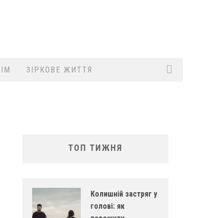
ІМ
ЗІРКОВЕ ЖИТТЯ
ТОП ТИЖНЯ
Колишній застряг у
голові: як