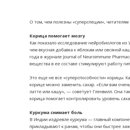
О том, чем полезны «суперспеции», читателям T
Корица помогает мозгу
Как показало исследование нейробиологов из
чем вкусная добавка к яблокам или овсяной ка
года в журнале Journal of Neuroimmune Pharma
вещества в ее составе стимулируют работу гип
Это еще не все «суперспособности» корицы. Как
корице можно заменить сахар. «Если вам очень
латте или кашу», — советует Гленвилл. Она та
корица помогает контролировать уровень сахар
Куркума снимает боль
В Индии издревле куркума — главный компонен
прикладывают к ранам, чтобы они быстрее за