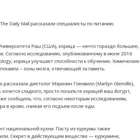
he Daily Mail рассказали специалисты по питанию.
 Университета Раш (США), корица — нечто гораздо большее,
ше. Согласно исследованию, опубликованному в июне 2016
cology, корица улучшает способности к обучению. Химические
покампа – зоны мозга, отвечающей за память.
 рассказала диетолог Мэрилин Гленвилл (Marilyn Glenville),
 хочется сладкого, просто посыпьте корицей ваш йогурт,
кже сообщила, что, согласно некоторым исследованиям,
а в крови, снижая его подъем после еды.
т национальной кухни. Пасту из куркумы также
жили. Секрет в действующем веществе — куркумине,