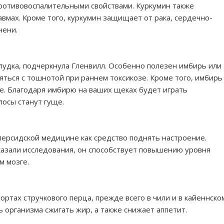
тивовоспалительными свойствами. Куркумин также
авмах. Кроме того, куркумин защищает от рака, сердечно-
чени.
удка, подчеркнула Гленвилл. Особенно полезен имбирь или
ться с тошнотой при раннем токсикозе. Кроме того, имбирь
е. Благодаря имбирю на ваших щеках будет играть
лосы станут гуще.
персидской медицине как средство поднять настроение.
казали исследования, он способствует повышению уровня
м мозге.
ортах стручкового перца, прежде всего в чили и в кайеннско
 организма сжигать жир, а также снижает аппетит.