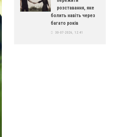
пережити
розставання, яке
болить навіть через
багато років
30-07-2026, 12:41