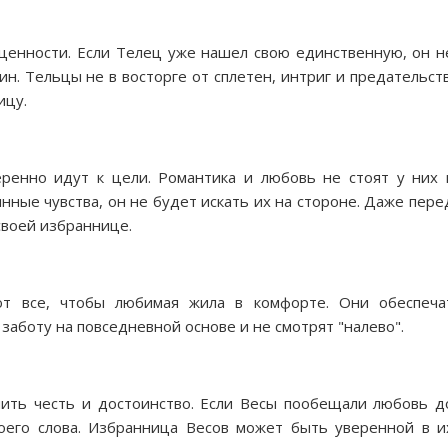
енности. Если Телец уже нашел свою единственную, он н
н. Тельцы не в восторге от сплетен, интриг и предательств
ицу.
еренно идут к цели. Романтика и любовь не стоят у них 
нные чувства, он не будет искать их на стороне. Даже пере
своей избраннице.
ют все, чтобы любимая жила в комфорте. Они обеспеча
заботу на повседневной основе и не смотрят "налево".
нить честь и достоинство. Если Весы пообещали любовь д
воего слова. Избранница Весов может быть уверенной в и