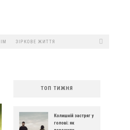
ІМ
ЗІРКОВЕ ЖИТТЯ
ТОП ТИЖНЯ
Колишній застряг у
голові: як