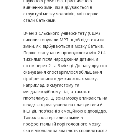
науковою роботою, присвяченою
вивченню змін, які відбуваються в
структурі мозку чоловіків, які вперше
стали батьками.
Вчені з Єльського університету (США)
використовували МРТ, щоб відстежити
зміни, які відбуваються в мозку батьків.
Перше сканування проводилося між 2 і 4
тижнями після народження дитини, а
потім через 2 та 3 місяці. До часу другого
сканування спостерігалося збільшення
сірої речовини в деяких зонах мозку,
наприклад, в смугастому та
мигдалеподібному тілі, а також в
гіпоталамусі. Ці зони мозку впливають на
швидкість реагування на плач дитини й
інші дії, пов'язані з емоційною відповіддю.
Також спостерігалися зміни в
префронтальній корі головного мозку,
яка відповідає за здатність справлятися з