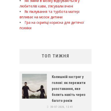
Які зміни в мозку відбуваються у
любителів кави, з’ясували вчені
Як піклування та турбота матері
впливає на мозок дитини
Гра на скрипці корисна для дитячої
психіки
ТОП ТИЖНЯ
Колишній застряг у
голові: як пережити
розставання, яке
болить навіть через
багато років
30-07-2026, 12:41