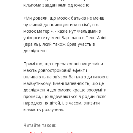
кількома завданнями одночасно.
«Ми довели, що мозок батьків не менш
чутливий до появи дитини в сім'ї, ніж
мозок матері», - каже Рут Фельдман з
університету імені Бар-Ілана в Тель-Авіві
(Ізраїль), який також брав участь в
дослідженні.
Примітно, що перераховані вище зміни
мають довгостроковий ефект і
впливають на зв'язок батька з дитиною в
майбутньому. Вчені запевняють, що це
дослідження допоможе краще зрозуміти
процеси, що відбуваються в родині після
народження дітей, і, з часом, знизити
кількість розлучень.
Читайте також: