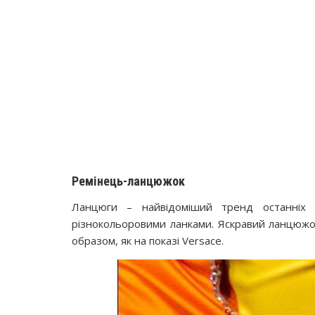
Ремінець-ланцюжок
Ланцюги – найвідоміший тренд останніх с
різнокольоровими ланками. Яскравий ланцюжок
образом, як на показі Versace.