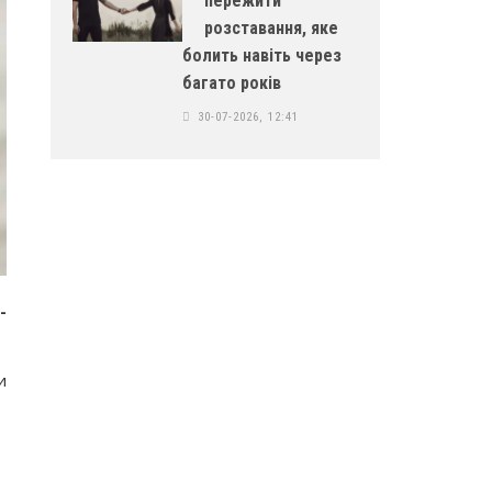
пережити
розставання, яке
болить навіть через
багато років
30-07-2026, 12:41
-
и