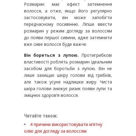
Розмарин має ефект затемнення
волосся, а отже, якщо його регулярно
застосовувати, він може запобігти
передчасному посивінню. Ліпше ввести
розмарин у режим догляду за волоссям
до появи першої сивини, адже затемнити
вже сиве волосся буде важче.
Він бореться з лупою.
Протигрибкові
властивості роблять розмарин ідеальним
засобом для боротьби з лупою. Він не
лише захищає шкіру голови від грибків,
але також усуне надлишки жиру. Чиста
шкіра голови знижує ризик появи лупи та
зміцнює здоров’я волосся.
Читайте також:
4 причини використовувати м’ятну
олію для догляду за волоссям