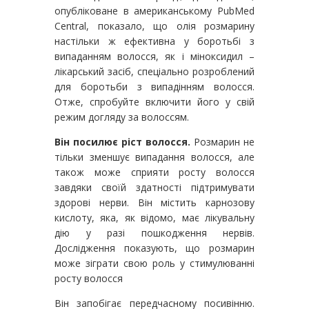
опубліковане в американському PubMed
Central, показало, що олія розмарину
настільки ж ефективна у боротьбі з
випаданням волосся, як і міноксидил –
лікарський засіб, спеціально розроблений
для боротьби з випадінням волосся.
Отже, спробуйте включити його у свій
режим догляду за волоссям.
Він посилює ріст волосся.
Розмарин не
тільки зменшує випадання волосся, але
також може сприяти росту волосся
завдяки своїй здатності підтримувати
здорові нерви. Він містить карнозову
кислоту, яка, як відомо, має лікувальну
дію у разі пошкодження нервів.
Дослідження показують, що розмарин
може зіграти свою роль у стимулюванні
росту волосся
Він запобігає передчасному посивінню.