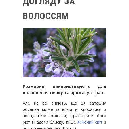
ДОГЛЯДУ ЗА
ВОЛОССЯМ
Розмарин використовують для
поліпшення смаку та аромату страв.
Але не всі знають, що ця запашна
рослина може допомогти впоратися з
випаданням волосся, прискорити його
ріст і надати блиску, пише
Жіночий світ
з
посиланням на Health shots.