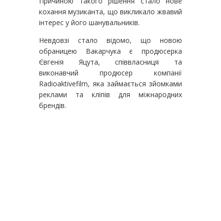
Причиною такого рішення стало нове
кохання музиканта, що викликало жвавий
інтерес у його шанувальників.
Невдовзі стало відомо, що новою
обраницею Вакарчука є продюсерка
Євгенія Яцута, співвласниця та
виконавчий продюсер компанії
Radioaktivefilm, яка займається зйомками
реклами та кліпів для міжнародних
брендів.