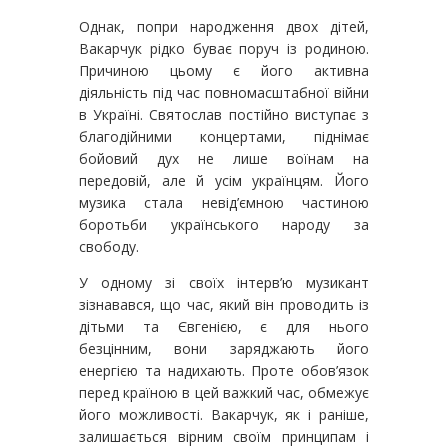
Однак, попри народження двох дітей,
Вакарчук рідко буває поруч із родиною.
Причиною цьому є його активна
діяльність під час повномасштабної війни
в Україні. Святослав постійно виступає з
благодійними концертами, піднімає
бойовий дух не лише воїнам на
передовій, але й усім українцям. Його
музика стала невід’ємною частиною
боротьби українського народу за
свободу.
У одному зі своїх інтерв’ю музикант
зізнавався, що час, який він проводить із
дітьми та Євгенією, є для нього
безцінним, вони заряджають його
енергією та надихають. Проте обов’язок
перед країною в цей важкий час, обмежує
його можливості. Вакарчук, як і раніше,
залишається вірним своїм принципам і