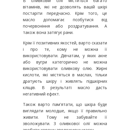
В оливковій олії міститься багато
вітамінів, які не дозволять вашій шкірі
постаріти передчасно. Крім того, це
масло допомагає позбутися від
почервоніння або роздратування. А
також вона затягує рани.
Крім її позитивних якостей, варто сказати
і про те, кому не можна її
використовувати. Дівчатам, у яких акне
або вугри категорично не можна
використовувати оливкову олію. Жирні
кислоти, які містяться в маслах, тільки
дратують шкіру і живлять підшкірних
кліщів. В результаті масло дасть
негативний ефект.
Також варто пам'ятати, що шкіра буде
виглядати молодше, якщо її правильно
живити. Тому не забувайте її
зволожувати. З оливкової олії можна
зробити хорошу зволожуючу маску.