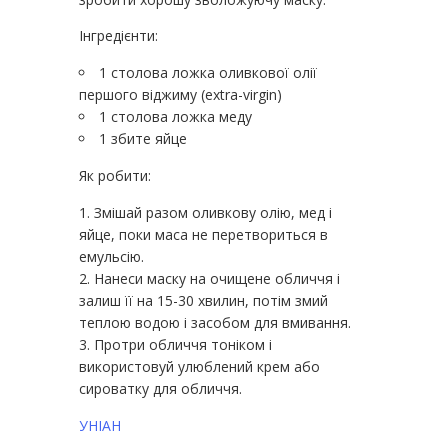
Інгредієнти:
1 столова ложка оливкової олії
першого віджиму (extra-virgin)
1 столова ложка меду
1 збите яйце
Як робити:
Змішай разом оливкову олію, мед і
яйце, поки маса не перетвориться в
емульсію.
Нанеси маску на очищене обличчя і
залиш її на 15-30 хвилин, потім змий
теплою водою і засобом для вмивання.
Протри обличчя тоніком і
використовуй улюблений крем або
сироватку для обличчя.
УНІАН