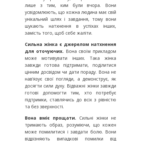
лише з тим, ким були вчора. Вони
усвідомлюють, що кожна людина має свій
унікальний шлях і завдання, тому вони
шукають натхнення в успіхах інших,
замість того, щоб себе жаліти.
Сильна жінка є джерелом натхнення
для оточуючих.
Вона своїм прикладом
може мотивувати інших. Така жінка
завжди готова підтримати, поділитися
цінним досвідом чи дати пораду. Вона не
нав’язує свої погляди, а демонструє, як
досягти сили духу. Відважні жінки завжди
готові допомогти тим, хто потребує
підтримки, ставлячись до всіх з рівністю
та без зверхності.
Вона вміє прощати.
Сильні жінки не
тримають образ, розуміючи, що кожен
може помилитися і завдати болю. Вони
відрізняють випадкові помилки від