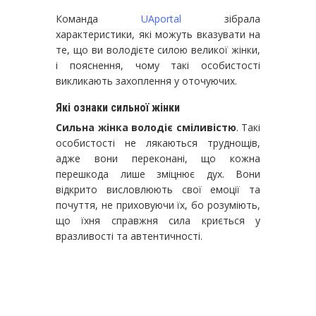
Команда
UAportal
зібрала
характеристики, які можуть вказувати на
те, що ви володієте силою великої жінки,
і пояснення, чому такі особистості
викликають захоплення у оточуючих.
Які ознаки сильної жінки
Сильна жінка володіє сміливістю
. Такі
особистості не лякаються труднощів,
адже вони переконані, що кожна
перешкода лише зміцнює дух. Вони
відкрито висловлюють свої емоції та
почуття, не приховуючи їх, бо розуміють,
що їхня справжня сила криється у
вразливості та автентичності.