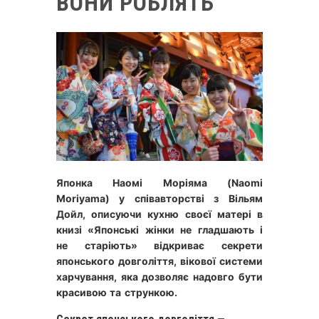
ВОНИ РОБЛЯТЬ
Японка Наомі Моріяма (Naomi
Moriyama) у співавторстві з Вільям
Дойл, описуючи кухню своєї матері в
книзі «Японські жінки не гладшають і
не старіють» відкриває секрети
японського довголіття, вікової системи
харчування, яка дозволяє надовго бути
красивою та стрункою.