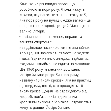
близько 25 різновидів вагасі, що
уособлюють пори року. Японці кажуть:
«Скажи, яку вагасі ти з'їв, і я скажу тобі,
яка пора року на вулиці». Адже вагасі – це
не просто солодощі, це ще й Мистецтво з
великої літери.
Фізичне навантаження, вправи та
заняття спортом є
невіддільною частиною життя звичайних
японців, які намагаються частіше ходити
пішки, їздити на велосипедах, підійматися
сходами і якнайменше їздити на машинах.
Ще 1960 року японський дослідник
Йосіро Хатано розробив програму,
названу «10 тисяч кроків», яка на практиці
підтвердила, що ті, хто проходять 10
тисяч кроків щодня, не страждають від
хвороб, пов'язаних із підвищеним
кров'яним тиском, зберігають стрункість і
живуть довше. Йосіро Хатано