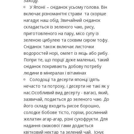
Заходу.
У Японії – сніданок усьому голова. Він
включає різноманітні страви та скоріше
нагадує наш обід. Звичайний сніданок
складається із зеленого чаю, рису,
приготовленого на пару, місо супу із
зеленою цибулею та соєвим сиром тофу.
Сніданок також включає листочки
водоростей норі, омлет із яєць або рибу.
Попри те, що порції дуже маленькі, такий
сніданок покривають добову потребу
людини в мінералах і вітамінах
Солодощі та десерти японці їдять
нечасто та потроху, і десерти не такі як у
нас.Особливий вид десерту - вагасі, який,
зазвичай, подається до зеленого чаю. До
його складу входить рисое борошно,
солодке бобове тісто, горіхи, рослинний
желатин агар-агар, різні сухофрукти. Для
надання смакової гами додається
квітковий нектар та зелений чай. Існує