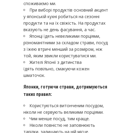
споживаємо ми.
При виборі продуктів основний акцент
у японській кухні робиться на сезонні
продукти та на їх свіжість. На продуктах
вказують не день фасування, а час.
Японці їдять невеликими порціями,
різноманітними за складом страви, посуд
з їжею втричі менший за розміром, ніж
той, яким звикли користуватися ми.
Жителі Японії з дитинства
їдять повільно, смакуючи кожен
шматочок.
Японки, готуючи страви, дотримуються
таких правил:
Користуються витонченим посудом,
ніколи не сервують великими порціями.
Чим менше посуд, тим краще.
Ніколи повністю не заповнюють
тарілки, залишають на ній місце.