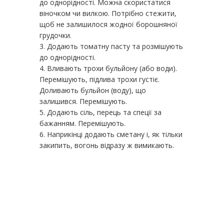
до однорідності. Можна скористатися
віночком чи вилкою. Потрібно стежити,
щоб не залишилося жодної борошняної
грудочки.
Додають томатну пасту та розмішують
до однорідності.
Вливають трохи бульйону (або води).
Перемішують, підлива трохи густіє.
Доливають бульйон (воду), що
залишився. Перемішують.
Додають сіль, перець та спеції за
бажанням. Перемішують.
Наприкінці додають сметану і, як тільки
закипить, вогонь відразу ж вимикають.