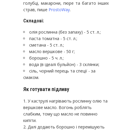
голубці, макарони, пюре та багато інших
страв, пише
ProstoWay
.
Складові:
олія рослинна (без запаху) - 5 ст. л.;
паста томатна - 5 ст. л.;
сметана - 5 ст. л.;
масло вершкове - 50 г;
борошно - 5 ч. л.;
вода (в ідеалі бульйон) - 3 склянки;
сіль, чорний перець та спеції - за
смаком.
Як готувати підливу
У каструлі нагрівають рослинну олію та
вершкове масло. Вогонь роблять
слабким, тому що масло не повинно
кипіти.
Далі додають борошно і перемішують