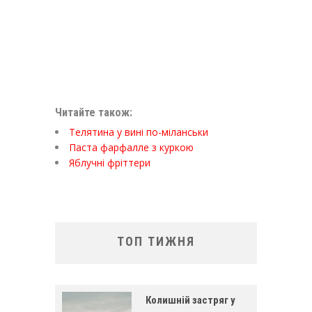
Читайте також:
Телятина у вині по-міланськи
Паста фарфалле з куркою
Яблучні фріттери
ТОП ТИЖНЯ
Колишній застряг у