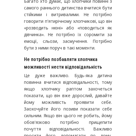
Багато хто думає, що хлопчики повинні з
самого раннього дитинства вчитися бути
стійкими і витривалими. Не потрібно
говорити п'ятирічному хлопчикові, що він
«розводить нюні» або «поводиться як
дівчинка». Не потрібно їх соромити за
емоції, сльози, засмучення. Потрібно
бути з ними поруч в такі моменти.
Не потрібно позбавляти хлопчика
можливості нести відповідальність
Це дуже важливо. Будь-яка дитина
повинна вчитися відповідальності, тому
якщо хлопчику раптом захочеться
показати, що він вже дорослий, давайте
йому можливість проявити себе.
Заохочуйте його позиви показати себе
сильним. Якщо він цього не робить, йому
обов'язково потрібно прищепити
почуття відповідальності. Важливо
просити його допомагати по дому,