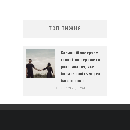
ТОП ТИЖНЯ
Колишній застряг у
голові: як пережити
розставання, яке
болить навіть через
багато років
30-07-2026, 12:41