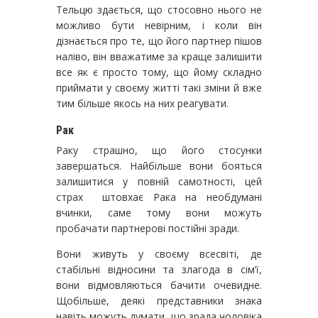
Тельцю здається, що стосовно нього не
можливо бути невірним, і коли він
дізнається про те, що його партнер пішов
наліво, він вважатиме за краще залишити
все як є просто тому, що йому складно
приймати у своєму житті такі зміни й вже
тим більше якось на них реагувати.
Рак
Раку страшно, що його стосунки
завершаться. Найбільше вони бояться
залишитися у повній самотності, цей
страх штовхає Рака на необдумані
вчинки, саме тому вони можуть
пробачати партнерові постійні зради.
Вони живуть у своєму всесвіті, де
стабільні відносини та злагода в сім’ї,
вони відмовляються бачити очевидне.
Щобільше, деякі представники знака
навіть можуть думати, що зрада чоловіка