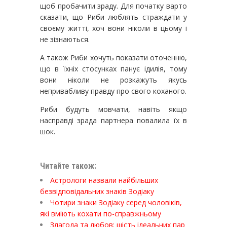
щоб пробачити зраду. Для початку варто
сказати, що Риби люблять страждати у
своєму житті, хоч вони ніколи в цьому і
не зізнаються.
А також Риби хочуть показати оточенню,
що в їхніх стосунках панує ідилія, тому
вони ніколи не розкажуть якусь
непривабливу правду про свого коханого.
Риби будуть мовчати, навіть якщо
насправді зрада партнера повалила їх в
шок.
Читайте також:
Астрологи назвали найбільших
безвідповідальних знаків Зодіаку
Чотири знаки Зодіаку серед чоловіків,
які вміють кохати по-справжньому
Злагода та любов: шість ідеальних пар