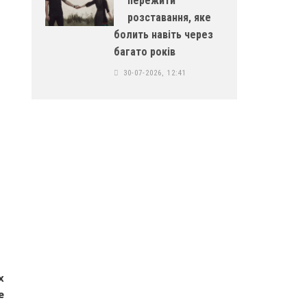
пережити
розставання, яке
болить навіть через
багато років
30-07-2026, 12:41
х
е