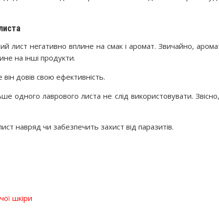
 листа
й лист негативно вплине на смак і аромат. Звичайно, арома
ине на інші продукти.
він довів свою ефективність.
е одного лаврового листа не слід використовувати. Звісно, ​
лист навряд чи забезпечить захист від паразитів.
ючої шкіри