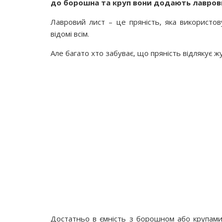
до борошна та круп вони додають лавров
Лавровий лист – це пряність, яка використову
відомі всім.
Але багато хто забуває, що пряність відлякує жуч
Достатньо в ємність з борошном або крупами