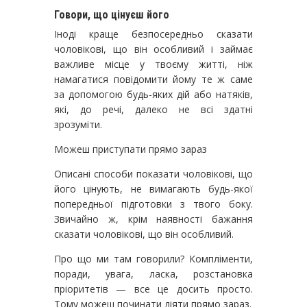
Говори, що цінуєш його
Іноді краще безпосередньо сказати
чоловікові, що він особливий і займає
важливе місце у твоєму житті, ніж
намагатися повідомити йому те ж саме
за допомогою будь-яких дій або натяків,
які, до речі, далеко не всі здатні
зрозуміти.
Можеш приступати прямо зараз
Описані способи показати чоловікові, що
його цінують, не вимагають будь-якої
попередньої підготовки з твого боку.
Звичайно ж, крім наявності бажання
сказати чоловікові, що він особливий.
Про що ми там говорили? Компліменти,
поради, увага, ласка, розстановка
пріоритетів — все це досить просто.
Тому можеш починати діяти прямо зараз.