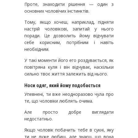
Проте, знаходити рішення — один з
основних чоловічих інстинктів.
Тому, якщо хочеш, наприклад, підняти
настрій чоловікові, запитай у нього
поради. Це дозволить йому відчувати
себе корисним, потрібним і навіть
необхідним.
У такі моменти його его роздувається, як
повітряна куля і він відчуває, наскільки
сильно твоє життя залежить від нього.
Носи одяг, який йому подобається
Упевнені, ти вже неодноразово чула про
те, що чоловіки люблять очима.
Але просто добре виглядати
недостатньо.
Якщо чоловік побачить тебе в сукні, яку
ти не дуже любиш, але знаєш, що вона