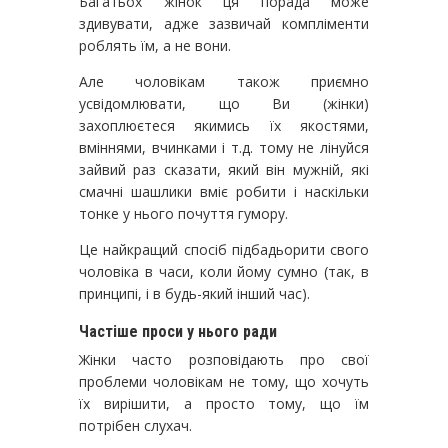
Багатьох жінок ця порада може
здивувати, адже зазвичай компліменти
роблять їм, а не вони.
Але чоловікам також приємно
усвідомлювати, що Ви (жінки)
захоплюєтеся якимись їх якостями,
вміннями, вчинками і т.д. тому не лінуйся
зайвий раз сказати, який він мужній, які
смачні шашлики вміє робити і наскільки
тонке у нього почуття гумору.
Це найкращий спосіб підбадьорити свого
чоловіка в часи, коли йому сумно (так, в
принципі, і в будь-який інший час).
Частіше проси у нього ради
Жінки часто розповідають про свої
проблеми чоловікам не тому, що хочуть
їх вирішити, а просто тому, що їм
потрібен слухач.