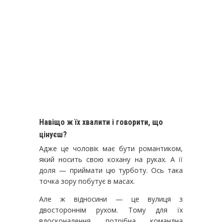
Навіщо ж їх хвалити і говорити, що
цінуєш?
Адже це чоловік має бути романтиком,
який носить свою кохану на руках. А її
доля — приймати цю турботу. Ось така
точка зору побутує в масах.
Але ж відносини — це вулиця з
двостороннім рухом. Тому для їх
вдосконалення потрібна командна