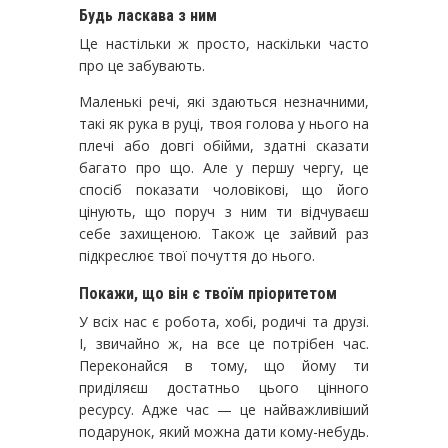
Будь ласкава з ним
Це настільки ж просто, наскільки часто
про це забувають.
Маленькі речі, які здаються незначними,
такі як рука в руці, твоя голова у нього на
плечі або довгі обійми, здатні сказати
багато про що. Але у першу чергу, це
спосіб показати чоловікові, що його
цінують, що поруч з ним ти відчуваєш
себе захищеною. Також це зайвий раз
підкреслює твої почуття до нього.
Покажи, що він є твоїм пріоритетом
У всіх нас є робота, хобі, родичі та друзі.
І, звичайно ж, на все це потрібен час.
Переконайся в тому, що йому ти
приділяєш достатньо цього цінного
ресурсу. Адже час — це найважливіший
подарунок, який можна дати кому-небудь.