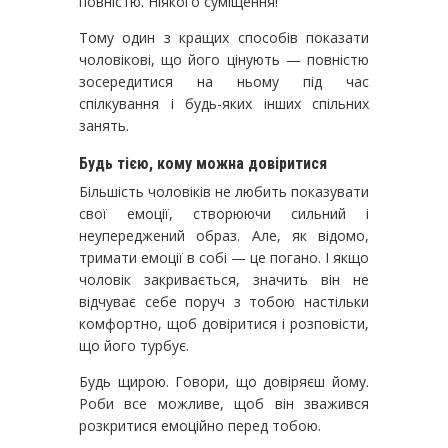
повністю. Ніякого суміщення!
Тому один з кращих способів показати
чоловікові, що його цінують — повністю
зосередитися на ньому під час
спілкування і будь-яких інших спільних
занять.
Будь тією, кому можна довіритися
Більшість чоловіків не любить показувати
свої емоції, створюючи сильний і
неупереджений образ. Але, як відомо,
тримати емоції в собі — це погано. І якщо
чоловік закривається, значить він не
відчуває себе поруч з тобою настільки
комфортно, щоб довіритися і розповісти,
що його турбує.
Будь щирою. Говори, що довіряєш йому.
Роби все можливе, щоб він зважився
розкритися емоційно перед тобою.