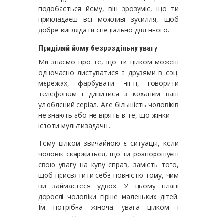
подобається йому, він зрозуміє, що ти
прикладаєш всі можливі зусилля, щоб
добре виглядати спеціально для нього.
Приділяй йому безроздільну увагу
Ми знаємо про те, що ти цілком можеш
одночасно листуватися з друзями в соц.
мережах, фарбувати нігті, говорити
телефоном і дивитися з коханим ваш
улюблений серіал. Але більшість чоловіків
не знають або не вірять в те, що жінки —
істоти мультизадачні.
Тому цілком звичайною є ситуація, коли
чоловік скаржиться, що ти розпорошуєш
свою увагу на купу справ, замість того,
щоб присвятити себе повністю тому, чим
ви займаєтеся удвох. У цьому плані
дорослі чоловіки гірше маленьких дітей.
Їм потрібна жіноча увага цілком і