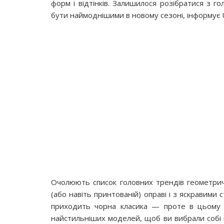
форм і відтінків. Залишилося розібратися з г
бути наймоднішими в новому сезоні, інформує U
Очолюють список головних трендів геометричн
(або навіть принтованій) оправі і з яскравими
приходить чорна класика — проте в цьому с
найстильніших моделей, щоб ви вибрали собі п