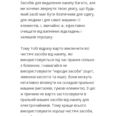
Засобів для видалення накипу багато, але
ми хочемо звернути твою увагу, що будь-
який засіб має бути безпечним для одягу,
для людини і для самої машини і її
елементів, і, звичайно ж, ефективно
очищати від вапняних відкладень і
залишків порошку.
Тому тобі відразу варто виключити всі
чистячі засоби від накипу, які
використовуються під час прання спільно
з білизною. І намагайся не
використовувати "народні засоби" (оцет,
лимонна кислота та інше). Вони можуть
негативно вплинути на складові пральної
машини (металеві, гумові елементи). З цієї
ж причини не варто застосовувати в
пральній машині засоби від накипу для
електрочайників. Тому краще всього
використовувати хороші чистячі засоби,