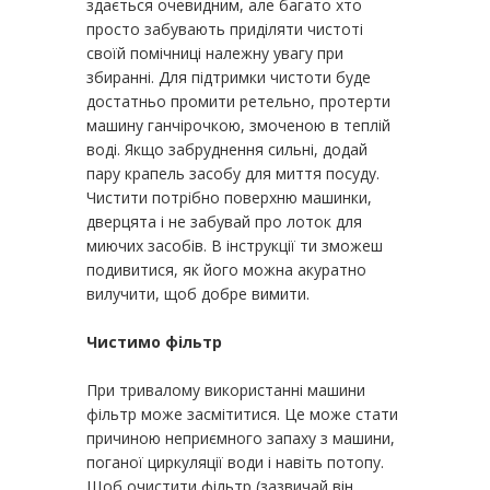
здається очевидним, але багато хто
просто забувають приділяти чистоті
своїй помічниці належну увагу при
збиранні. Для підтримки чистоти буде
достатньо промити ретельно, протерти
машину ганчірочкою, змоченою в теплій
воді. Якщо забруднення сильні, додай
пару крапель засобу для миття посуду.
Чистити потрібно поверхню машинки,
дверцята і не забувай про лоток для
миючих засобів. В інструкції ти зможеш
подивитися, як його можна акуратно
вилучити, щоб добре вимити.
Чистимо фільтр
При тривалому використанні машини
фільтр може засмітитися. Це може стати
причиною неприємного запаху з машини,
поганої циркуляції води і навіть потопу.
Щоб очистити фільтр (зазвичай він