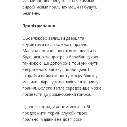
які найчастіше випускаються самими
виробниками пральних машин і будуть
безпечні.
Провітрювання
Обов'язково залишай дверцята
відкритими після кожного прання.
Машина повинна висохнути. Ідеально
буде, якщо ти протреш барабан сухою
ганчіркою. Це допоможе тобі уникнути
неприємного запаху і появи цвілі. І
старайся виймати чисту мокру білизну з
машини, відразу ж по закінченню циклу
прання. Вологе тепле середовище може
призвести до розмноження грибка.
Ці прості поради допоможуть тобі
продовжити термін служби твоєї
пральної машини на довгі роки.