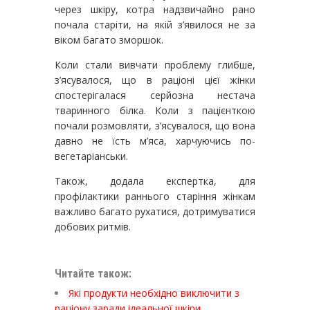
через шкіру, котра надзвичайно рано
почала старіти, на якій з’явилося не за
віком багато зморшок.
Коли стали вивчати проблему глибше,
з’ясувалося, що в раціоні цієї жінки
спостерігалася серйозна нестача
тваринного білка. Коли з пацієнткою
почали розмовляти, з’ясувалося, що вона
давно не їсть м’яса, харчуючись по-
вегетаріанськи.
Також, додала експертка, для
профілактики раннього старіння жінкам
важливо багато рухатися, дотримуватися
добових ритмів.
Читайте також:
Які продукти необхідно виключити з
раціону заради ідеальної шкіри