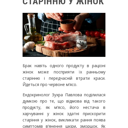
СТАРІННЮ У ЖІНОК
Брак навіть одного продукту в раціоні
жінок може посприяти їх ранньому
старінню і передчасній втрати краси.
Йдеться про червоне м’ясо.
Ендокринолог Зухра Павлова поділилася
думкою про те, що відмова від такого
продукту, як м’ясо, його нестача в
харчуванні у жінок здатні прискорити
старіння у жінок, викликати рання поява
симптомів в’янення шкіри, зморшок. Як