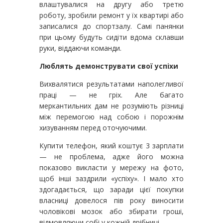
влаштувалися на другу або третю
роботу, зробили ремонт у їх квартирі або
записалися до спортзалу. Самі панянки
при цьому будуть сидіти вдома склавши
руки, віддаючи команди.
Люблять демонструвати свої успіхи
Вихвалятися результатами наполегливої
праці — не гріх. Але багато
меркантильних дам не розуміють різниці
між перемогою над собою і порожнім
хизуванням перед оточуючими.
Купити телефон, який коштує 3 зарплати
— не проблема, адже його можна
показово викласти у мережу на фото,
щоб інші заздрили «успіху». І мало хто
здогадається, що заради цієї покупки
власниці довелося пів року виносити
чоловікові мозок або збирати гроші,
відмовляючи собі у кожній дрібниці.