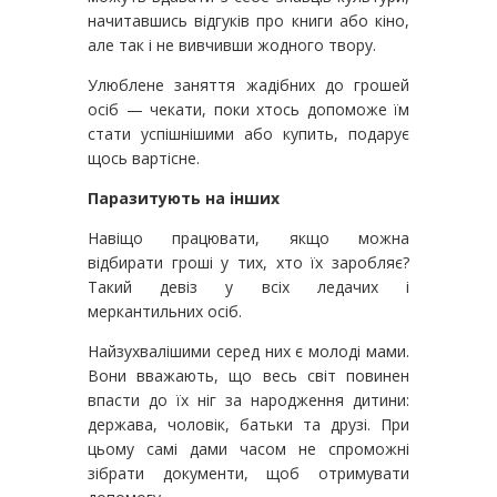
начитавшись відгуків про книги або кіно,
але так і не вивчивши жодного твору.
Улюблене заняття жадібних до грошей
осіб — чекати, поки хтось допоможе їм
стати успішнішими або купить, подарує
щось вартісне.
Паразитують на інших
Навіщо працювати, якщо можна
відбирати гроші у тих, хто їх заробляє?
Такий девіз у всіх ледачих і
меркантильних осіб.
Найзухвалішими серед них є молоді мами.
Вони вважають, що весь світ повинен
впасти до їх ніг за народження дитини:
держава, чоловік, батьки та друзі. При
цьому самі дами часом не спроможні
зібрати документи, щоб отримувати