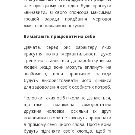
але при цьому все одно буде прагнути
«вичавити» зі свого спонсора максимум
грошей заради придбання чергової
«життєво важливої» покупки.
Вимагають працювати на себе
Дівчата, серед рис характеру яких
присутня нотка меркантильності, дуже
трепетно ставляться до заробітку інших
людей. Якщо вони можуть вплинути на
знайомого, вони практично завжди
будуть використовувати його фінанси
для задоволення своїх особистих потреб.
Чоловіки таких осіб ніколи не дізнаються,
що таке — працююча і самодостатня
дружина чоловіка, оскільки їх другі
половинки ніколи не захочуть працювати
в прямому сенсі цього слова. Проте вони
будуть підганяти своїх хлопців, щоб ті