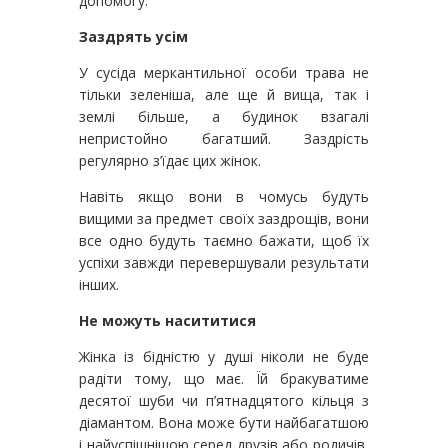
допомогу.
Заздрять усім
У сусіда меркантильної особи трава не
тільки зеленіша, але ще й вища, так і
землі більше, а будинок взагалі
непристойно багатший. Заздрість
регулярно з’їдає цих жінок.
Навіть якщо вони в чомусь будуть
вищими за предмет своїх заздрощів, вони
все одно будуть таємно бажати, щоб їх
успіхи завжди перевершували результати
інших.
Не можуть насититися
Жінка із бідністю у душі ніколи не буде
радіти тому, що має. Їй бракуватиме
десятої шуби чи п’ятнадцятого кільця з
діамантом. Вона може бути найбагатшою
і найуспішнішою серед друзів або родичів,