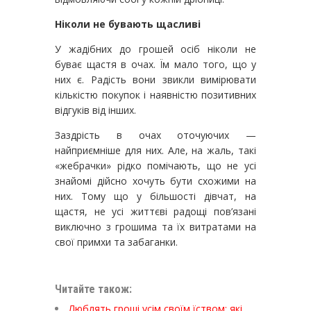
Ніколи не бувають щасливі
У жадібних до грошей осіб ніколи не
буває щастя в очах. Їм мало того, що у
них є. Радість вони звикли вимірювати
кількістю покупок і наявністю позитивних
відгуків від інших.
Заздрість в очах оточуючих —
найприємніше для них. Але, на жаль, такі
«жебрачки» рідко помічають, що не усі
знайомі дійсно хочуть бути схожими на
них. Тому що у більшості дівчат, на
щастя, не усі життєві радощі пов’язані
виключно з грошима та їх витратами на
свої примхи та забаганки.
Читайте також:
Люблять гроші усім своїм їством: які