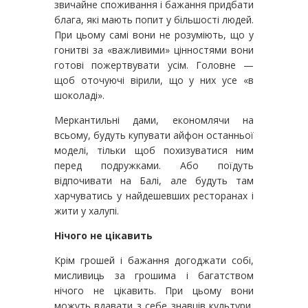
звичайне споживання і бажання придбати
блага, які мають попит у більшості людей.
При цьому самі вони не розуміють, що у
гонитві за «важливими» цінностями вони
готові пожертвувати усім. Головне —
щоб оточуючі вірили, що у них усе «в
шоколаді».
Меркантильні дами, економлячи на
всьому, будуть купувати айфон останньої
моделі, тільки щоб похизуватися ним
перед подружками. Або поїдуть
відпочивати на Балі, але будуть там
харчуватись у найдешевших ресторанах і
жити у халупі.
Нічого не цікавить
Крім грошей і бажання догоджати собі,
мисливиць за грошима і багатством
нічого не цікавить. При цьому вони
можуть вдавати з себе знавців культури,