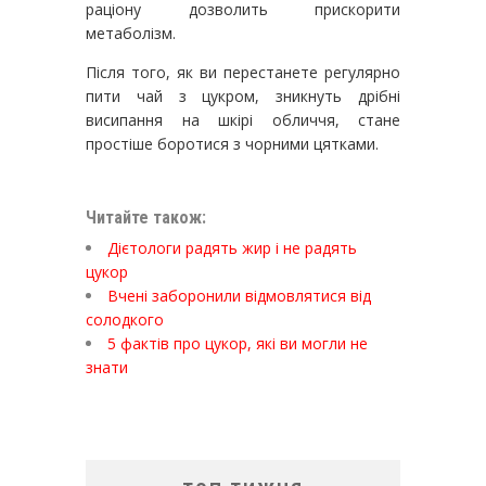
раціону дозволить прискорити
метаболізм.
Після того, як ви перестанете регулярно
пити чай з цукром, зникнуть дрібні
висипання на шкірі обличчя, стане
простіше боротися з чорними цятками.
Читайте також:
Дієтологи радять жир і не радять
цукор
Вчені заборонили відмовлятися від
солодкого
5 фактів про цукор, які ви могли не
знати