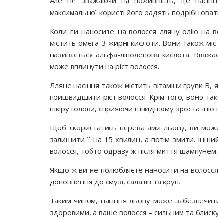
Але не зважаючи на поживність, це насінн
максимальної користі його радять подрібнюват
Коли ви наносите на волосся лляну олію на в
містить омега-3 жирні кислоти. Вони також міст
називається альфа-ліноленова кислота. Вважа
може вплинути на ріст волосся.
Лляне насіння також містить вітаміни групи В, 
пришвидшити ріст волосся. Крім того, воно так
шкіру голови, сприяючи швидшому зростанню в
Щоб скористатись перевагами льону, ви може
залишити її на 15 хвилин, а потім змити. Інший
волосся, тобто одразу ж після миття шампунем.
Якщо ж ви не полюбляєте наносити на волосся о
доповнення до смузі, салатів та круп.
Таким чином, насіння льону може забезпечити
здоровими, а ваше волосся – сильним та блиск