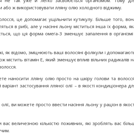
я не так уже й легко засвоюється організмом. Тому дл
и або ж використовувати лляну олію холодного віджиму.
олосся, це допомагає ущільнити кутикулу. Більше того, вон
яться в рибі, але у насінні льону міститься інша їх форма, як
ється, що ця форма омега-3 зменшує запалення в організмі 
які, як відомо, зміцнюють ваші волосяні фолікули і допомагают
ож містить вітамін Е, який зменшує вплив вільних радикалів н
олосся.
те наносити лляну олію просто на шкіру голови та волосся
 варіант застосування лляної олії – в якості кондиціонера дл
лії, ви можете просто ввести насіння льону у раціон в якост
 вас величезною кількістю поживних, які зроблять вас біль
учим.