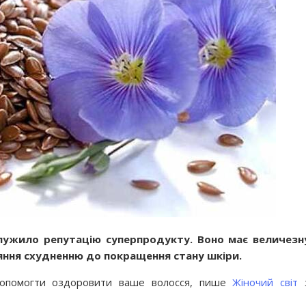
аслужило репутацію суперпродукту. Воно має величезн
ияння схудненню до покращення стану шкіри.
допомогти оздоровити ваше волосся, пише
Жіночий світ