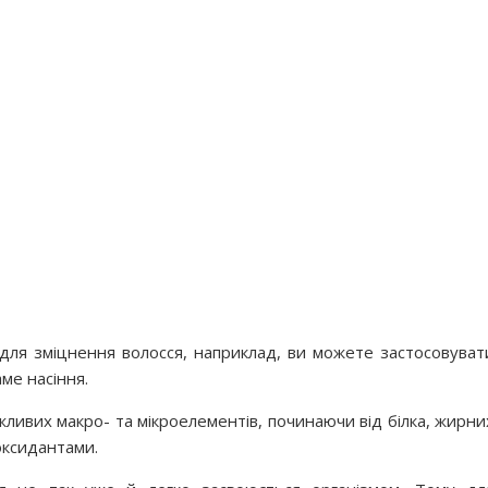
 для зміцнення волосся, наприклад, ви можете застосовуват
аме насіння.
жливих макро- та мікроелементів, починаючи від білка, жирни
оксидантами.