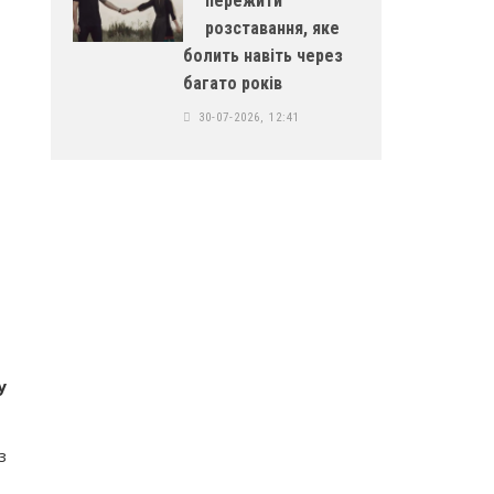
пережити
розставання, яке
болить навіть через
багато років
30-07-2026, 12:41
у
з