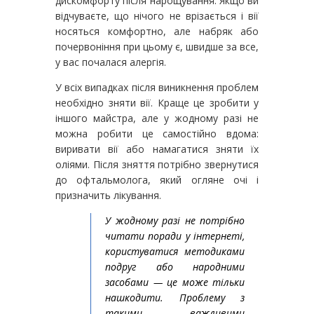
дискомфорту після нарощування. Якщо ви
відчуваєте, що нічого не врізається і вії
носяться комфортно, але набряк або
почервоніння при цьому є, швидше за все,
у вас почалася алергія.
У всіх випадках після виникнення проблем
необхідно зняти вії. Краще це зробити у
іншого майстра, але у жодному разі не
можна робити це самостійно вдома:
виривати вії або намагатися зняти їх
оліями. Після зняття потрібно звернутися
до офтальмолога, який огляне очі і
призначить лікування.
У жодному разі не потрібно
читати поради у інтернеті,
користуватися методиками
подруг або народними
засобами — це може тільки
нашкодити. Проблему з
такими важливими