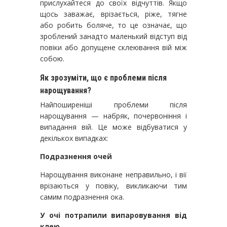
прислухайтеся до своїх відчуттів. Якщо
щось заважає, врізається, ріже, тягне
або робить боляче, то це означає, що
зроблений занадто маленький відступ від
повіки або допущене склеювання вій між
собою.
Як зрозуміти, що є проблеми після
нарощування?
Найпоширеніші проблеми після
нарощування — набряк, почервоніння і
випадання вій. Це може відбуватися у
декількох випадках:
Подразнення очей
Нарощування виконане неправильно, і вії
врізаються у повіку, викликаючи тим
самим подразнення ока.
У очі потрапили випаровування від
клею