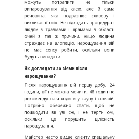
можуть потрапити не тільки
випаровування від клею, але й сама
речовина, яка подразнює слизову і
викликає її опік. Не підходить процедура і
людям з травмами і шрамами в області
очей з тієї ж причини. Якщо людина
страждає на алопецію, нарощування вій
не має сенсу робити, оскільки вони
будуть випадати.
Як доглядати за віями після
нарощування?
Після нарощування вій першу добу, 24
години, вії не можна мочити, 48 годин не
рекомендується ходити у сауну і солярій.
Потрібно обережно спати, щоб не
пошкодити вії уві сні, і не терти очі,
оскільки це порушить цілісність
нарощування.
Майстер часто видає клієнту спеціальну