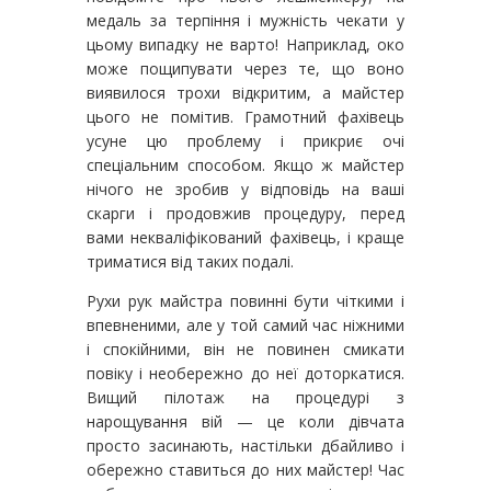
медаль за терпіння і мужність чекати у
цьому випадку не варто! Наприклад, око
може пощипувати через те, що воно
виявилося трохи відкритим, а майстер
цього не помітив. Грамотний фахівець
усуне цю проблему і прикриє очі
спеціальним способом. Якщо ж майстер
нічого не зробив у відповідь на ваші
скарги і продовжив процедуру, перед
вами некваліфікований фахівець, і краще
триматися від таких подалі.
Рухи рук майстра повинні бути чіткими і
впевненими, але у той самий час ніжними
і спокійними, він не повинен смикати
повіку і необережно до неї доторкатися.
Вищий пілотаж на процедурі з
нарощування вій — це коли дівчата
просто засинають, настільки дбайливо і
обережно ставиться до них майстер! Час