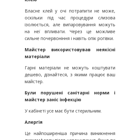
Власне клей у очі потрапити не може,
оскільки під час процедури слизова
ізолюється, але випаровування можуть
на неї впливати. Через це можливе
сильне почервоніння і навіть опік рогівки.
Майстер використовував неякісні
матеріали
Гарні матеріали не можуть коштувати
дешево, дізнайтеся, з якими працює ваш
майстер.
Були порушені санітарні норми і
майстер заніс інфекцію
У кабінеті усе має бути стерильним.
Алергія
Це найпоширеніша причина виникнення