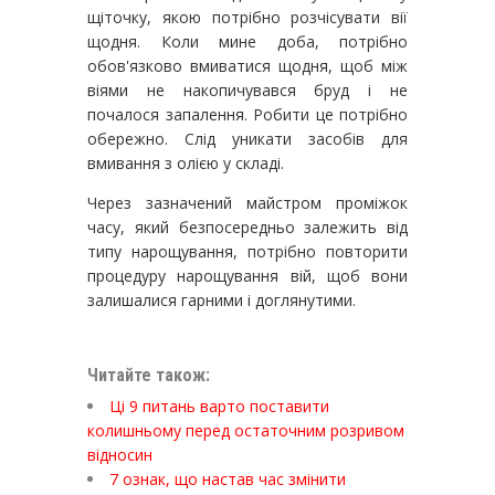
щіточку, якою потрібно розчісувати вії
щодня. Коли мине доба, потрібно
обов'язково вмиватися щодня, щоб між
віями не накопичувався бруд і не
почалося запалення. Робити це потрібно
обережно. Слід уникати засобів для
вмивання з олією у складі.
Через зазначений майстром проміжок
часу, який безпосередньо залежить від
типу нарощування, потрібно повторити
процедуру нарощування вій, щоб вони
залишалися гарними і доглянутими.
Читайте також:
Ці 9 питань варто поставити
колишньому перед остаточним розривом
відносин
7 ознак, що настав час змінити