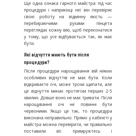
Ще одна ознака гарного майстра: під час
процедури і наприкінці неї він перевіряє
свою роботу на відмінну якість —
перебираючими рухами пінцета
переглядає кожну вію, щоб переконатися
у тому, що усе відбувається так, як має
бути.
Які відчуття мають бути після
процедури?
Після процедури нарощування вій ніяких
особливих відчуттів не має бути. Коли
відкриваєте очі, може трохи щипати, але
це відчуття минає протягом перших 2-5
хвилин. Довше воно не має тривати. Після
нарощування очі не повинні бути
червоними. Якщо це так, то процедура
виконана неправильно. Прямо у кабінеті у
майстра можна перевірити, чи правильно
поставили вії: примружтесь і