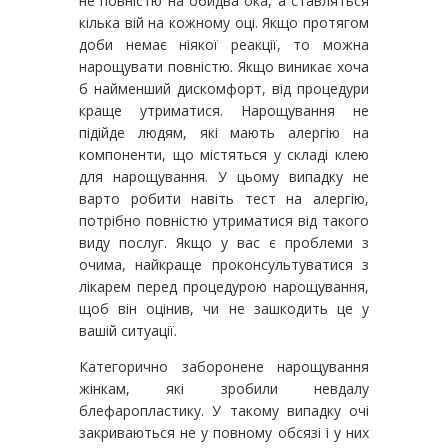
не повністю на обидва ока, а ставляться
кілька вій на кожному оці. Якщо протягом
доби немає ніякої реакції, то можна
нарощувати повністю. Якщо виникає хоча
б найменший дискомфорт, від процедури
краще утриматися. Нарощування не
підійде людям, які мають алергію на
компоненти, що містяться у складі клею
для нарощування. У цьому випадку не
варто робити навіть тест на алергію,
потрібно повністю утриматися від такого
виду послуг. Якщо у вас є проблеми з
очима, найкраще проконсультуватися з
лікарем перед процедурою нарощування,
щоб він оцінив, чи не зашкодить це у
вашій ситуації.
Категорично заборонене нарощування
жінкам, які зробили невдалу
блефаропластику. У такому випадку очі
закриваються не у повному обсязі і у них