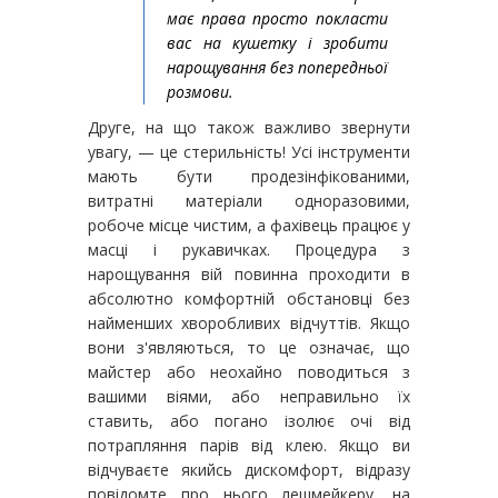
має права просто покласти
вас на кушетку і зробити
нарощування без попередньої
розмови.
Друге, на що також важливо звернути
увагу, — це стерильність! Усі інструменти
мають бути продезінфікованими,
витратні матеріали одноразовими,
робоче місце чистим, а фахівець працює у
масці і рукавичках. Процедура з
нарощування вій повинна проходити в
абсолютно комфортній обстановці без
найменших хворобливих відчуттів. Якщо
вони з'являються, то це означає, що
майстер або неохайно поводиться з
вашими віями, або неправильно їх
ставить, або погано ізолює очі від
потрапляння парів від клею. Якщо ви
відчуваєте якийсь дискомфорт, відразу
повідомте про нього лешмейкеру, на