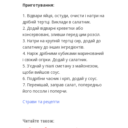
Приготування:
Відвари яйця, остуди, очисти і натри на
дрібній тертці. Виклади в салатник.
Додай відварні креветки або
консервовані, зливши перед цим розсіл.
Натри на крупній тертці сир, додай до
салатнику до інших інгредієнтів.
Наріж дрібними кубиками маринований
і свіжий огірки. Додай у салатник.
З'єднай у піалі сметану з майонезом,
щоби вийшов соус.
Подрібни часник і кріп, додай у соус.
Перемішай, заправ салат, попередньо
його посоли і поперчи.
Страви та рецепти
Читайте також: