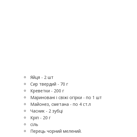
Яйця - 2 шт
Сир твердий - 70 г
Креветки - 200 г
Мариновані і свіжі огірки - по 1 шт
Майонез, сметана - по 4 ст.л
Часник - 2 зубці
Кріп - 20 г
сіль
Перець чорний мелений.