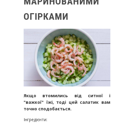
МАРИНОВАНИМИ
ОГІРКАМИ
Якщо втомились від ситної і
"важкої" їжі, тоді цей салатик вам
точно сподобається.
Інгредієнти: