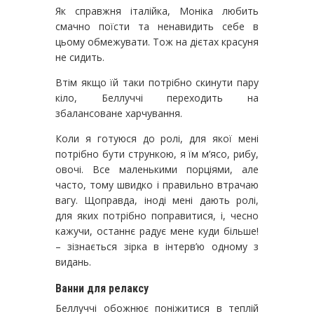
Як справжня італійка, Моніка любить
смачно поїсти та ненавидить себе в
цьому обмежувати. Тож на дієтах красуня
не сидить.
Втім якщо їй таки потрібно скинути пару
кіло, Беллуччі переходить на
збалансоване харчування.
Коли я готуюся до ролі, для якої мені
потрібно бути стрункою, я їм м’ясо, рибу,
овочі. Все маленькими порціями, але
часто, тому швидко і правильно втрачаю
вагу. Щоправда, іноді мені дають ролі,
для яких потрібно поправитися, і, чесно
кажучи, останнє радує мене куди більше!
– зізнається зірка в інтерв’ю одному з
видань.
Ванни для релаксу
Беллуччі обожнює поніжитися в теплій