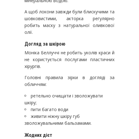
мінеральною водою.
А щоб локони завжди були блискучими та
шовковистими, акторка регулярно
робить маску з натуральної оливкової
олії.
Догляд за шкірою
Моніка Беллуччі не робить уколів краси й
не користується послугами пластичних
хірургів.
Головні правила зірки в догляді за
обличчям:
ретельно очищати і зволожувати
шкіру;
пити багато води
живити ніжну шкіру губ
зволожувальними бальзамами.
Жодних дієт