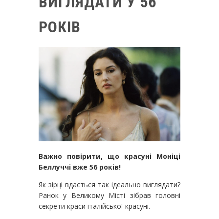
ВИГЛЯДАТИ У 56
РОКІВ
Важно повірити, що красуні Моніці
Беллуччі вже 56 років!
Як зірці вдається так ідеально виглядати?
Ранок у Великому Місті зібрав головні
секрети краси італійської красуні.