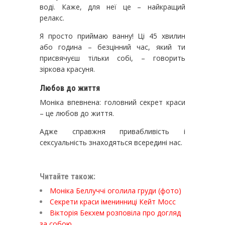
воді. Каже, для неї це – найкращий
релакс.
Я просто приймаю ванну! Ці 45 хвилин
або година – безцінний час, який ти
присвячуєш тільки собі, – говорить
зіркова красуня.
Любов до життя
Моніка впевнена: головний секрет краси
– це любов до життя.
Адже справжня привабливість і
сексуальність знаходяться всередині нас.
Читайте також:
Моніка Беллуччі оголила груди (фото)
Секрети краси іменинниці Кейт Мосс
Вікторія Бекхем розповіла про догляд
за собою