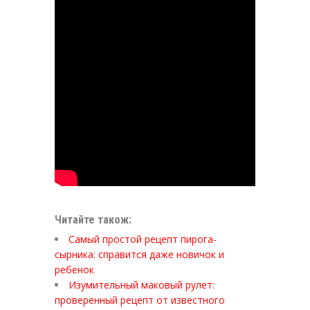
Читайте також:
Самый простой рецепт пирога-
сырника: справится даже новичок и
ребенок
Изумительный маковый рулет:
проверенный рецепт от известного