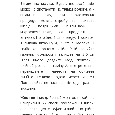
Вітамінна маска.
Буває, що сухій шкірі
може не вистачати не тільки вологи, а й
вітамінів. Тому, крім зволожуючих
процедур, можна спробувати наситити
шкіру потрібними вітамінами і
мікроелементами, які продають в
аптеках. Потрібно 1 ст. л. меду, 1 жовток,
1 ампула вітаміну А, 1 ст. л. молока, 1
скибочка чорного хліба. Хліб залийте
гарячим молоком і залиште на 3-5 хв.
Після цього додайте мед, жовток і
олійний розчин вітаміну А, все ретельно
перемішайте і нанесіть на обличчя.
Змийте теплою водою через 20 хв.
Повторюйте не частіше, ніж один раз на
тиждень.
Жовток і мед.
Яєчний жовток нехай і не
найприємніший спосіб зволоження шкіри,
але зате дуже ефективний. Потрібно
яєчний жовток, 1 ч. л. меду. Змішайте