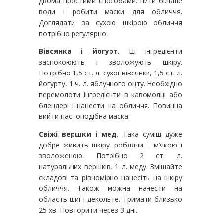
двома простими способами: пити більше
води і робити маски для обличчя.
Доглядати за сухою шкірою обличчя
потрібно регулярно.
Вівсянка і йогурт.
Ці інгредієнти
заспокоюють і зволожують шкіру.
Потрібно 1,5 ст. л. сухої вівсянки, 1,5 ст. л.
йогурту, 1 ч. л. яблучного оцту. Необхідно
перемолоти інгредієнти в кавомолці або
блендері і нанести на обличчя. Повинна
вийти пастоподібна маска.
Свіжі вершки і мед.
Така суміш дуже
добре живить шкіру, роблячи її м’якою і
зволоженою. Потрібно 2 ст. л.
натуральних вершків, 1 л. меду. Змішайте
складові та рівномірно нанесіть на шкіру
обличчя. Також можна нанести на
область шиї і декольте. Тримати близько
25 хв. Повторити через 3 дні.