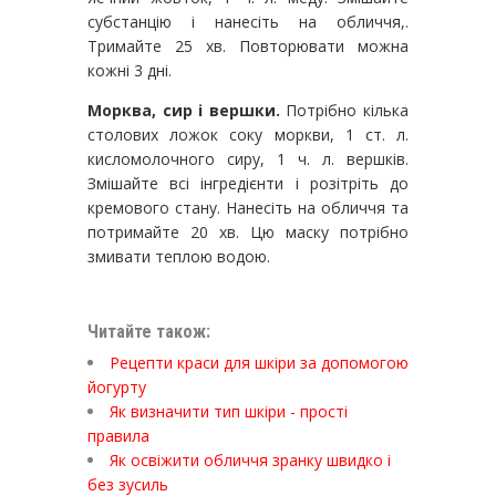
субстанцію і нанесіть на обличчя,.
Тримайте 25 хв. Повторювати можна
кожні 3 дні.
Морква, сир і вершки.
Потрібно кілька
столових ложок соку моркви, 1 ст. л.
кисломолочного сиру, 1 ч. л. вершків.
Змішайте всі інгредієнти і розітріть до
кремового стану. Нанесіть на обличчя та
потримайте 20 хв. Цю маску потрібно
змивати теплою водою.
Читайте також:
Рецепти краси для шкіри за допомогою
йогурту
Як визначити тип шкіри - прості
правила
Як освіжити обличчя зранку швидко і
без зусиль