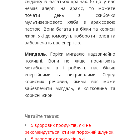
сніданку в багатьох країнах. Якщо у вас
немає алергії на арахіс, то можете
почати день зі скибочки
мультизернового хліба з арахісовою
пастою. Вона багата на білки та корисні
жири, які допоможуть побороти голод та
забезпечать вас енергією.
Мигдаль
. Горіхи мигдалю надзвичайно
поживні. Вони не лише посилюють
метаболізм, а і роблять нас більш
енергійними та витривалими. Серед
корисних речовин, якими вас може
забезпечити мигдаль, є клітковина та
корисні жири.
Читайте також:
5 здорових продуктів, які не
рекомендується їсти на порожній шлунок
5 здорових продуктів, які