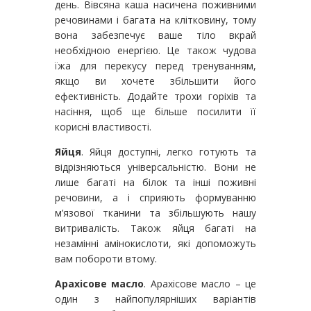
день. Вівсяна каша насичена поживними
речовинами і багата на клітковину, тому
вона забезпечує ваше тіло вкрай
необхідною енергією. Це також чудова
їжа для перекусу перед тренуванням,
якщо ви хочете збільшити його
ефективність. Додайте трохи горіхів та
насіння, щоб ще більше посилити її
корисні властивості.
Яйця
. Яйця доступні, легко готують та
відрізняються універсальністю. Вони не
лише багаті на білок та інші поживні
речовини, а і сприяють формуванню
м’язової тканини та збільшують нашу
витривалість. Також яйця багаті на
незамінні амінокислоти, які допоможуть
вам побороти втому.
Арахісове масло
. Арахісове масло – це
один з найпопулярніших варіантів