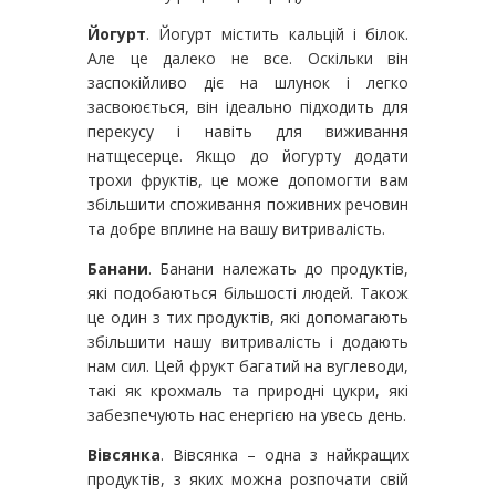
Йогурт
. Йогурт містить кальцій і білок.
Але це далеко не все. Оскільки він
заспокійливо діє на шлунок і легко
засвоюється, він ідеально підходить для
перекусу і навіть для виживання
натщесерце. Якщо до йогурту додати
трохи фруктів, це може допомогти вам
збільшити споживання поживних речовин
та добре вплине на вашу витривалість.
Банани
. Банани належать до продуктів,
які подобаються більшості людей. Також
це один з тих продуктів, які допомагають
збільшити нашу витривалість і додають
нам сил. Цей фрукт багатий на вуглеводи,
такі як крохмаль та природні цукри, які
забезпечують нас енергією на увесь день.
Вівсянка
. Вівсянка – одна з найкращих
продуктів, з яких можна розпочати свій