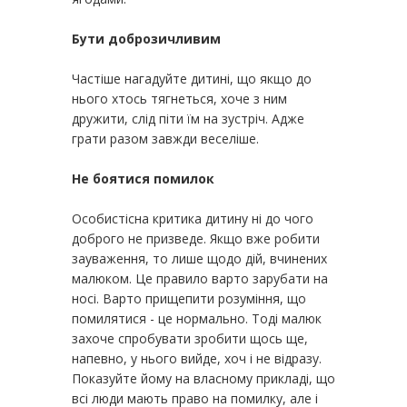
Бути доброзичливим
Частіше нагадуйте дитині, що якщо до
нього хтось тягнеться, хоче з ним
дружити, слід піти їм на зустріч. Адже
грати разом завжди веселіше.
Не боятися помилок
Особистісна критика дитину ні до чого
доброго не призведе. Якщо вже робити
зауваження, то лише щодо дій, вчинених
малюком. Це правило варто зарубати на
носі. Варто прищепити розуміння, що
помилятися - це нормально. Тоді малюк
захоче спробувати зробити щось ще,
напевно, у нього вийде, хоч і не відразу.
Показуйте йому на власному прикладі, що
всі люди мають право на помилку, але і