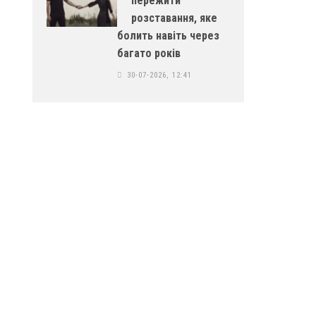
пережити
розставання, яке
болить навіть через
багато років
30-07-2026, 12:41