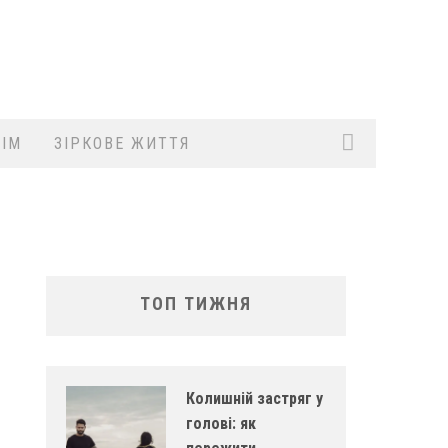
ІМ
ЗІРКОВЕ ЖИТТЯ
ТОП ТИЖНЯ
Колишній застряг у
голові: як