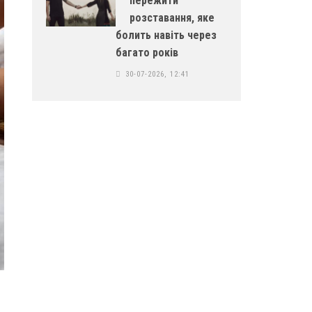
пережити
розставання, яке
болить навіть через
багато років
30-07-2026, 12:41