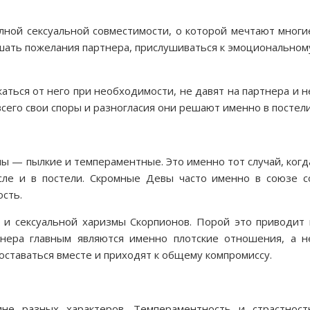
лной сексуальной совместимости, о которой мечтают многи
ушать пожелания партнера, прислушиваться к эмоциональном
жаться от него при необходимости, не давят на партнера и н
сего свои споры и разногласия они решают именно в постели
ы — пылкие и темпераментные. Это именно тот случай, когд
сле и в постели. Скромные Девы часто именно в союзе с
сть.
 и сексуальной харизмы Скорпионов. Порой это приводит 
нера главным являются именно плотские отношения, а н
оставаться вместе и приходят к общему компромиссу.
не разных характеров. Темпераментность и страстност