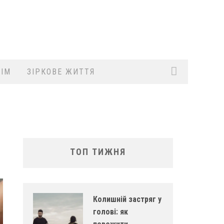
ІМ
ЗІРКОВЕ ЖИТТЯ
ТОП ТИЖНЯ
Колишній застряг у
голові: як