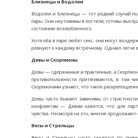
Близнецы и Водолеи
Водолеи и Близнецы — тот редкий случай по
пары. Они неутомимы в постели, готовы высл
состоянию возлюбленного.
Хотя оба в паре любят секс, они могут воздер
ревнуют к каждому встречному. Однако легче в
Девы и Скорпионы
Девы — сдержанные и практичные, а Скорпион
противоположности притягиваются, в том чи
Скорпионами узнают, что такое раскрепощенно
Девы часто бывают зависимы от страстности
конфликтам — Девам кажется, что для парт
чувства. Несмотря на это, многие продолжают 
Весы и Стрельцы
Весы и Стрельцы часто сходятся по причи