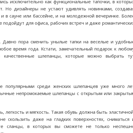
лись исключительно как функциональные тапочки, в которы
т. Но дизайнеры не устают удивлять новинками, создава
и в сауне или бассейне, и на молодежной вечеринке. Боле
е подойдут для офиса, рабочих встреч и даже романтически
. Давно пора сменить унылые тапки на веселые и удобны
любое время года. Кстати, замечательный подарок к любом
и качественные шлепанцы, которые можно выбрать ту
лее популярными среди женских шлепанцев уже много ле
обычные непромокаемые шлепанцы с открытым или закрыты
, легкость и мягкость. Такая обувь должна быть эластичной
не скользить даже на гладких поверхностях, сниматься 
те сланцы, в которых вы сможете не только неспешн