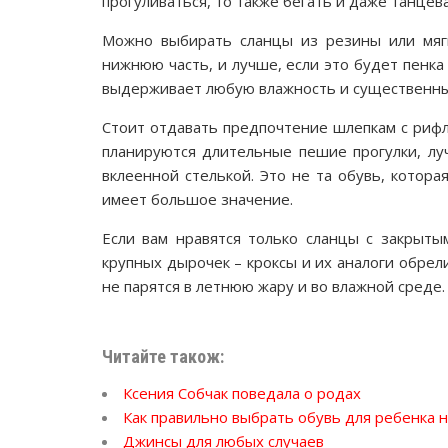
прогуливаться, то также бегать и даже танцева
Можно выбирать сланцы из резины или мягк
нижнюю часть, и лучше, если это будет пенка 
выдерживает любую влажность и существенны
Стоит отдавать предпочтение шлепкам с риф
планируются длительные пешие прогулки, лу
вклеенной стелькой. Это не та обувь, котор
имеет большое значение.
Если вам нравятся только сланцы с закрыты
крупных дырочек – кроксы и их аналоги обрел
не парятся в летнюю жару и во влажной среде.
Читайте також:
Ксения Собчак поведала о родах
Как правильно выбрать обувь для ребенка н
Джинсы для любых случаев