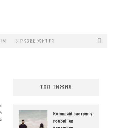
ІМ
ЗІРКОВЕ ЖИТТЯ
ТОП ТИЖНЯ
т
й
Колишній застряг у
м
голові: як