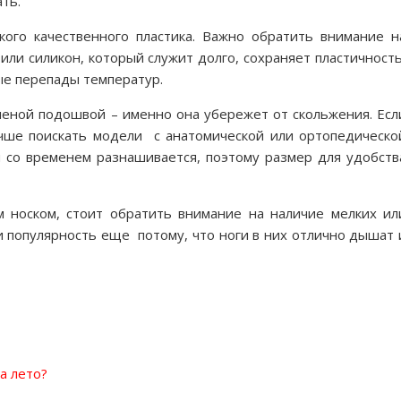
ть.
ого качественного пластика. Важно обратить внимание н
или силикон, который служит долго, сохраняет пластичность
е перепады температур.
леной подошвой – именно она убережет от скольжения. Есл
чше поискать модели с анатомической или ортопедическо
ая со временем разнашивается, поэтому размер для удобств
м носком, стоит обратить внимание на наличие мелких ил
и популярность еще потому, что ноги в них отлично дышат 
а лето?