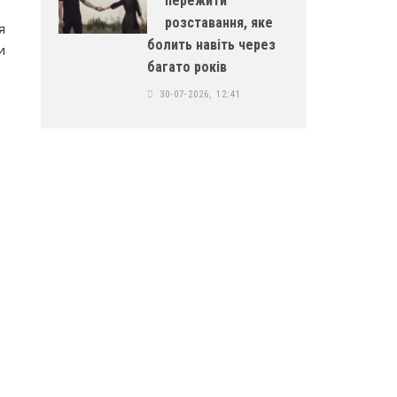
пережити
розставання, яке
я
болить навіть через
и
багато років
30-07-2026, 12:41