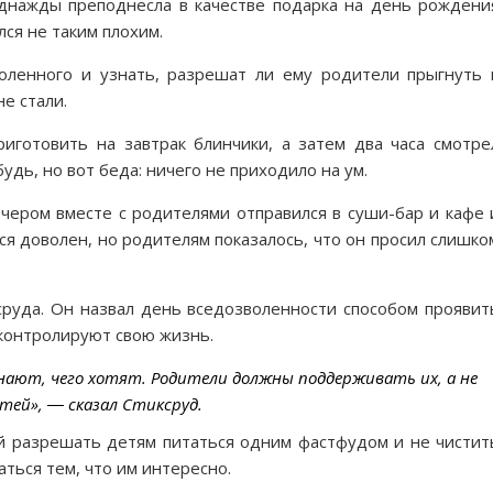
днажды преподнесла в качестве подарка на день рождени
лся не таким плохим.
оленного и узнать, разрешат ли ему родители прыгнуть 
не стали.
иготовить на завтрак блинчики, а затем два часа смотре
удь, но вот беда: ничего не приходило на ум.
ечером вместе с родителями отправился в суши-бар и кафе 
ся доволен, но родителям показалось, что он просил слишко
сруда. Он назвал день вседозволенности способом проявит
 контролируют свою жизнь.
 знают, чего хотят. Родители должны поддерживать их, а не
тей», ― сказал Стиксруд.
й разрешать детям питаться одним фастфудом и не чистит
аться тем, что им интересно.