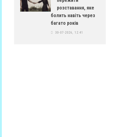
пережити
розставання, яке
болить навіть через
багато років
30-07-2026, 12:41