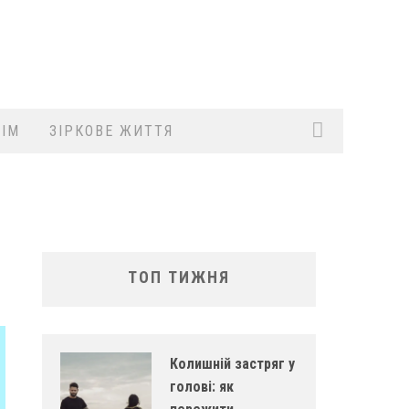
ІМ
ЗІРКОВЕ ЖИТТЯ
ТОП ТИЖНЯ
Колишній застряг у
голові: як