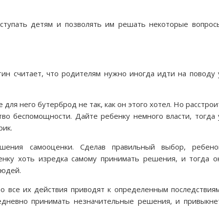
уступать детям и позволять им решать некоторые вопрос
тин считает, что родителям нужно иногда идти на поводу 
 для него бутерброд не так, как он этого хотел. Но расстрои
тво беспомощности. Дайте ребенку немного власти, тогда 
рик.
ения самооценки. Сделав правильный выбор, ребено
енку хоть изредка самому принимать решения, и тогда о
людей.
то все их действия приводят к определенным последствиям
жедневно принимать незначительные решения, и привыкне