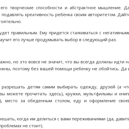
его творческие способности и абстрактное мышление. Да
т подавлять креативность ребенка своим авторитетом. Дайт
тоятельно.
удет правильным. Ему придется сталкиваться с негативным
научит его лучше продумывать выбор в следующий раз.
жно, но это вовсе не значит, что вы всегда должны идти н
ожны, поэтому без вашей помощи ребенку не обойтись. Да 
 разрешать детям самим выбирать одежду, друзей (а чт
 вы можете прочитать здесь), кружки, мультфильмы и книг
й), место за обеденным столом, еду и оформление свое
решать, когда им делиться с вами переживаниями (да, давит
проблемах не стоит).