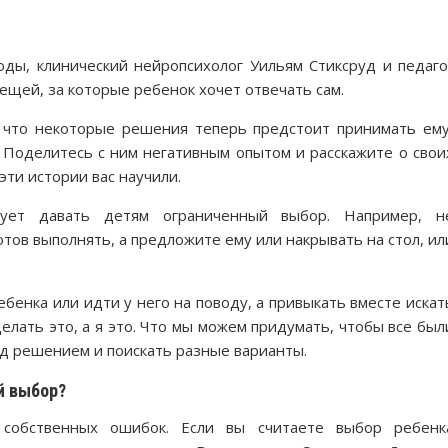
оды, клинический нейропсихолог Уильям Стиксруд и педаго
щей, за которые ребенок хочет отвечать сам.
 что некоторые решения теперь предстоит принимать ему
. Поделитесь с ним негативным опытом и расскажите о свои
эти истории вас научили.
тует давать детям ограниченный выбор. Например, н
отов выполнять, а предложите ему или накрывать на стол, ил
ебенка или идти у него на поводу, а привыкать вместе искат
елать это, а я это. Что мы можем придумать, чтобы все был
ад решением и поискать разные варианты.
й выбор?
обственных ошибок. Если вы считаете выбор ребенк