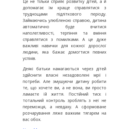
Це не тільки сприяє розвитку дітей, а й
допомагає їм краще справлятися з
труднощами підліткового періоду.
Займаючись улюбленою справою, дитина
автоматично буде вчитися
наполегливості, терпіння та вміння
справлятися з помилками. А це дуже
важливі навички для кожної дорослої
людини, яка бажає домогтися певних
успіхів.
Деякі батьки намагаються через дітей
здійснити власні незадоволені мрії і
потреби. Але змушуючи дитину робити
те, що хочете ви, а не вона, ви просто
ламаєте їй життя. Постійний тиск і
тотальний контроль зроблять з неї не
переможця, а невдаху. А сформоване
розчарування ляже важким тягарем на
вас обох.