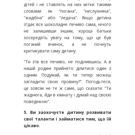
дітей і не ставлять на них мітки такими
словами як “погана”, “неслухняна”,
“жадібна” або “ледача”. Якщо дитина
з’їдає все шоколадне печиво сама, нічого
не залишивши іншим, хороші батьки
зосередять увагу на тому, що це був
поганий вчинок, а не почнуть
критикувати саму дитину.
“Ти з’їв все печиво, не поділившись. А в
нашій родині прийнято ділитися один з
одним. Подумай, як ти тепер можеш
загладити свою провину?”. Погодьтеся,
це зовсім не те ж саме, що сказати: “Ти
жаднюга, йди в кімнату і думай над своєю
поведінкою”.
5. Ви заохочуєте дитину розвивати
свої таланти і займатися тим, що їй
цікаво.