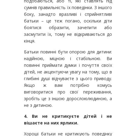
подобаються, або ті, які ставлять під
сумнів правильність їх поведінки. З іншого
боку, занадто вразливі і сприйнятливі
батьки – це теж погано, оскільки діти
боятися образити, зачепити або
засмутити їх, тому не відкриваються до
кінця.
Батьки повинні бути опорою для дитини:
надійною, міцною і стабільною. Ви
повинні приймати думки і почуття своїх
дітей, не акцентуючи увагу на тому, що в
глибині душі відчуваєте з цього приводу.
Якщо ж вам потрібно комусь
виговоритися про свої переживання,
зробіть це з іншою дорослоюлюдиною, а
не з дитиною.
4. Ви не критикуєте дітей і не
вішаєте на них ярлики.
Хороші батьки не критикують поведінку