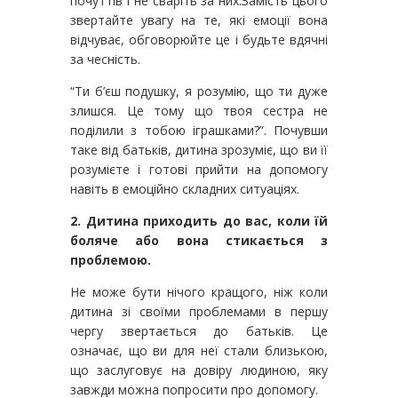
почуттів і не сваріть за них.Замість цього
звертайте увагу на те, які емоції вона
відчуває, обговорюйте це і будьте вдячні
за чесність.
“Ти б’єш подушку, я розумію, що ти дуже
злишся. Це тому що твоя сестра не
поділили з тобою іграшками?”. Почувши
таке від батьків, дитина зрозуміє, що ви її
розумієте і готові прийти на допомогу
навіть в емоційно складних ситуаціях.
2. Дитина приходить до вас, коли їй
боляче або вона стикається з
проблемою.
Не може бути нічого кращого, ніж коли
дитина зі своїми проблемами в першу
чергу звертається до батьків. Це
означає, що ви для неї стали близькою,
що заслуговує на довіру людиною, яку
завжди можна попросити про допомогу.