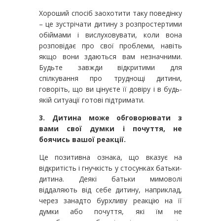
Хороший спосіб заохотити таку поведінку
– це зустрічати дитину з розпростертими
обіймами і вислуховувати, коли вона
розповідає про свої проблеми, навіть
якщо вони здаються вам незначними.
Будьте завжди відкритими для
спілкування про труднощі дитини,
говоріть, що ви цінуєте її довіру і в будь-
якій ситуації готові підтримати.
3. Дитина може обговорювати з
вами свої думки і почуття, не
боячись вашої реакції.
Це позитивна ознака, що вказує на
відкритість і гнучкість у стосунках батьки-
дитина. Деякі батьки мимоволі
віддаляють від себе дитину, наприклад,
через занадто бурхливу реакцію на її
думки або почуття, які їм не