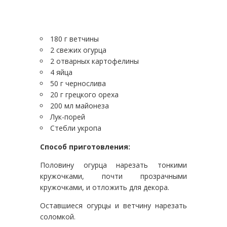
180 г ветчины
2 свежих огурца
2 отварных картофелины
4 яйца
50 г чернослива
20 г грецкого ореха
200 мл майонеза
Лук-порей
Стебли укропа
Способ приготовления:
Половину огурца нарезать тонкими
кружочками, почти прозрачными
кружочками, и отложить для декора.
Оставшиеся огурцы и ветчину нарезать
соломкой.