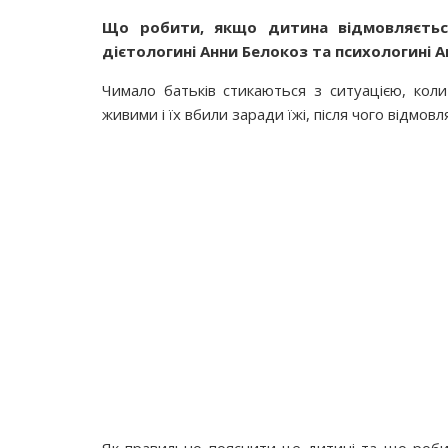
Що робити, якщо дитина відмовляється
дієтологині Анни Белокоз та психологині А
Чимало батьків стикаються з ситуацією, ко
живими і їх вбили заради їжі, після чого відмовл
Як правильно пояснити це дитині та що робит