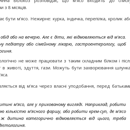
о Анна Бєлокоз розповідає, що м’ясо входить до списк
 з 8 місяців.
є бути м’ясо. Нежирне: курка, індичка, перепілка, кролик аб
обід або на вечерю. Але є діти, які відмовляються від м'яса.
 педіатру або сімейному лікарю, гастроентерологу, щоб
огиня.
іологічно не може працювати з таким складним білком і післ
 в животі, здуття, гази. Можуть бути захворювання шлунка
яса.
ляється від м’яса через власні уподобання, перед батькам
тині м’ясо, але у прихованому вигляді. Наприклад, робити
ю кількістю м’ясного фаршу, або робити крем-суп, де м'ясо
ж дитина категорично відмовляється від цього, треба
дієтологиня.