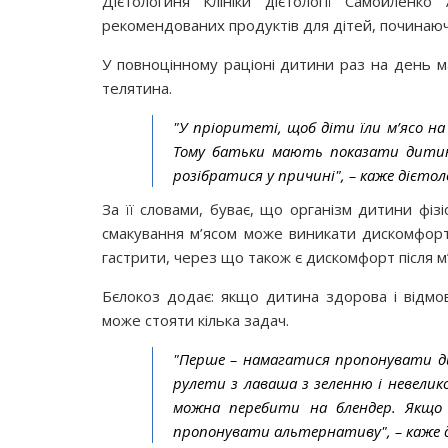
Дієтологиня Клініки дієтології Самойленк
рекомендованих продуктів для дітей, починаючи
У повноцінному раціоні дитини раз на день ма
телятина.
"У пріоритеті, щоб діти їли м’ясо на 
Тому батьки мають показати дитину
розібратися у причині", – каже дієтол
За її словами, буває, що організм дитини фіз
смакування м’ясом може виникати дискомфорт
гастрити, через що також є дискомфорт після м’
Бєлокоз додає: якщо дитина здорова і відмов
може стояти кілька задач.
"Перше – намагатися пропонувати ди
рулети з лаваша з зеленню і невелико
можна перебити на блендер. Якщо 
пропонувати альтернативу", – каже 