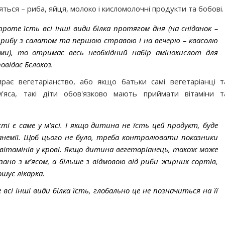
ться – риба, яйця, молоко і кисломолочні продукти та бобові.
роте їсть всі інші види білка протягом дня (на сніданок –
– рибу з салатом та першою стравою і на вечерю – квасолю
ми), то отримає весь необхідний набір амінокислот для
овідає Бєлокоз.
рає вегетаріанство, або якщо батьки самі вегетаріанці т
яса, такі діти обов'язково мають приймати вітаміни т
сті є саме у м’ясі. І якщо дитина не їсть цей продукт, буде
 анемії. Щоб цього не було, треба контролювати показники
вітамінів у крові. Якщо дитина вегетаріанець, також може
зано з м’ясом, а більше з відмовою від риби жирних сортів,
шує лікарка.
 всі інші види білка їсть, глобально це не позначиться на її