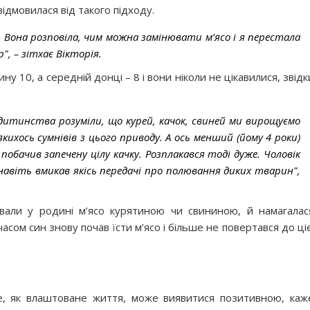
ідмовилася від такого підходу.
 Вона розповіла, чим можна замінювати м’ясо і я перестала
", – зітхає Вікторія.
у 10, а середній донці – 8 і вони ніколи не цікавилися, звідк
 дитинства розуміли, що курей, качок, свиней ми вирощуємо
якихось сумнівів з цього приводу. А ось менший (йому 4 роки)
 побачив запечену цілу качку. Розплакався тоді дуже. Чоловік
авіть вмикав якісь передачі про полювання диких тварин",
вали у родині м’ясо курятиною чи свининою, й намагалас
асом син знову почав їсти м’ясо і більше не повертався до ціє
те, як влаштоване життя, може виявитися позитивною, каж