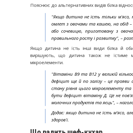
Пояснює: до альтернативних видів білка віднося
"Якщо дитина не їсть тільки м'ясо, п
омлет з овочами та кашею, на обід 
або сочевицю, приготовану з овоча
правильного росту і розвитку", – розп
Якщо дитина не їсть інші види білка й оби
вирішують, що дитина також не їстиме м’
мікроелементи.
"Вітаміни В9 та В12 у великій кілько
дефіцит ще й по залізу – це прояви
стану рівня цього мікроелементу та 
бути дефіцит вітаміну Д. Це не пов'я
молочних продуктів та яєць", – наголо
Додає: якщо дитина не їсть м’ясо, але
здоров'ї.
Що радить шеф-кухар