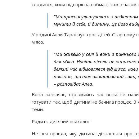
сердився, коли підозрював обман, тож з часом в
"Ми проконсультувалися з педіатром.
мучити й себе, й дитину. Це його вибір
У родині Алли Таранчук троє дітей. Старшому син
м’ясо.
"Ми живемо у селі й вони з раннього
для м’яса. Навіть ніколи не виникало 
деякий час відмовлявся від м’яса, коли
пояснив, що так влаштований світ, н
– розповідає Алла.
Вона зазначає, що якийсь час вони не нази
готувати так, щоб дитина не бачила процес. З ч
теми.
Радить дитячий психолог
Не вся правда, яку дитина дізнається про 