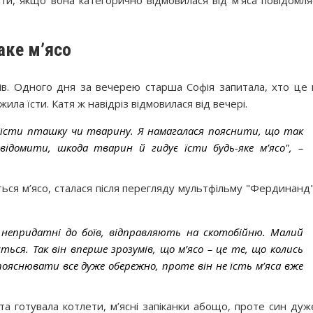
аке м’ясо
ів. Одного дня за вечерею старша Софія запитала, хто це 
вжила їсти. Катя ж навідріз відмовилася від вечері.
 їсти пташку чи тварину. Я намагалася пояснити, що так
свідомити, шкода тварин й гидує їсти будь-яке м’ясо", –
еться м’ясо, сталася після перегляду мультфільму "Фердинанд"
і непридатні до боїв, відправляють на скотобійню. Малий
ється. Так він вперше зрозумів, що м’ясо – це те, що колись
пояснювати все дуже обережно, проте він не їсть м’яса вже
та готувала котлети, м’ясні запіканки абощо, проте син дуж