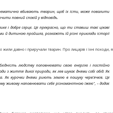
тематично вбивають тварин, щоб їх їсти, може повалити
чити повний спокій у відповідь.
ке і добре серце. Це прекрасно, що ти ставиш такі цікаві
ами й дитиною пройшла, розкажіть їй різні приклади історії
і жили давно і приручали тварин. Про лицарів і їхні походи, я
бхідність людству поповнювати свою енергію і постійно
и з життя дикої природи, як лев шукає днями собі обід. Як
а. Як курочки днями риють землю в пошуку черв'ячків. Це
ому живому наповнювати себе різноманітною їжею", – додає