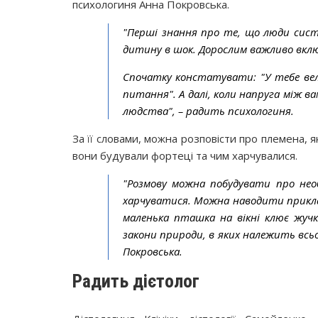
психологиня Анна Покровська.
"Перші знання про те, що люди сис
дитину в шок. Дорослим важливо вклю
Спочатку констатувати: "У тебе вели
питання". А далі, коли напруга між в
людства", – радить психологиня.
За її словами, можна розповісти про племена, як
вони будували фортеці та чим харчувалися.
"Розмову можна побудувати про нео
харчуватися. Можна наводити приклад
маленька пташка на вікні клює жучк
закони природи, в яких належить всь
Покровська.
Радить дієтолог