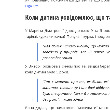
Liga.Life
.
Коли дитина усвідомлює, що т
У Марини Дмитрової двоє доньок: 9 та 5 рок
тарілці: курка чи качка? Почула – курка, і продо
"Для доньки стало шоком, що можна
заведено у природі. Але їй важко у
розповідає жінка.
У Вікторії розмова з сином про те, звідки бер
коли дитині було 5 років.
"Там є момент про те, як биків, як
запитав, навіщо це і що далі відбува
було тваринами. Хоч я й намагалася 
два роки", – каже жінка.
Вона додає, що намагалася "маскувати" м’ясо 