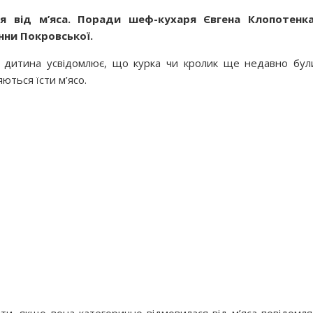
 від м’яса. Поради шеф-кухаря Євгена Клопотенка
нни Покровської.
ли дитина усвідомлює, що курка чи кролик ще недавно бул
яються їсти м’ясо.
и, якщо вона категорично відмовилася від м’яса повідомля