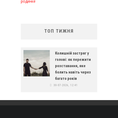
родинке
ТОП ТИЖНЯ
Колишній застряг у
голові: як пережити
розставання, яке
болить навіть через
багато років
30-07-2026, 12:41