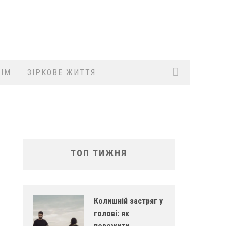
ІМ
ЗІРКОВЕ ЖИТТЯ
ТОП ТИЖНЯ
Колишній застряг у
голові: як