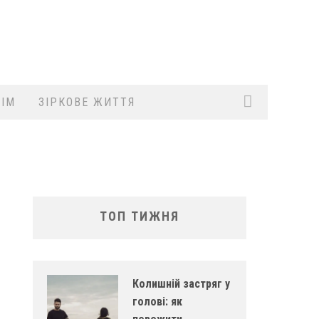
ІМ
ЗІРКОВЕ ЖИТТЯ
ТОП ТИЖНЯ
Колишній застряг у
голові: як