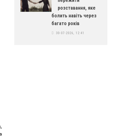
пережити
розставання, яке
болить навіть через
багато років
30-07-2026, 12:41
,
а