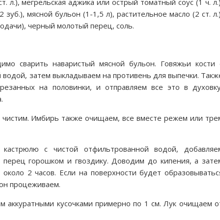
ст. л.), мегрельская аджика или острый томатный соус (1 ч. л.)
 (2 зуб.), мясной бульон (1-1,5 л), растительное масло (2 ст. л.)
подачи), черный молотый перец, соль.
димо сварить наваристый мясной бульон. Говяжьи кости 
водой, затем выкладываем на противень для выпечки. Такж
резанных на половинки, и отправляем все это в духовку
.
 чистим. Имбирь также очищаем, все вместе режем или тре
 кастрюлю с чистой отфильтрованной водой, добавляе
, перец горошком и гвоздику. Доводим до кипения, а зате
 около 2 часов. Если на поверхности будет образовыватьс
ьон процеживаем.
м аккуратными кусочками примерно по 1 см. Лук очищаем о