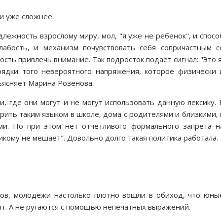
и уже сложнее.
длежность взрослому миру, мол, "я уже не ребенок", и спосо
лабость, и механизм почувствовать себя сопричастным с
ость привлечь внимание. Так подросток подает сигнал: "Это я
зрядки того невероятного напряжения, которое физически 
бъясняет Марина Розенова.
, где они могут и не могут использовать данную лексику. 
ить таким языком в школе, дома с родителями и близкими, 
и. Но при этом нет отчетливого формального запрета н
икому не мешает". Довольно долго такая политика работала.
ов, молодежи настолько плотно вошли в обиход, что юны
рят. А не ругаются с помощью непечатных выражений.