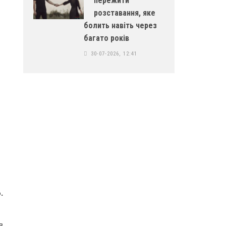
пережити
розставання, яке
болить навіть через
багато років
30-07-2026, 12:41
.
в