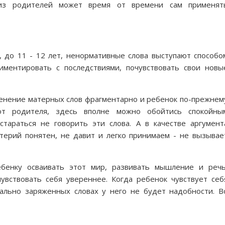
из родителей может время от времени сам применят
, до 11 - 12 лет, ненормативные слова выступают способо
иментировать с последствиями, почувствовать свои новы
именение матерных слов фрагментарно и ребенок по-прежнем
от родителя, здесь вполне можно обойтись спокойны
тараться не говорить эти слова. А в качестве аргумент
итерий понятен, не давит и легко принимаем - не вызывае
бенку осваивать этот мир, развивать мышление и речь
вствовать себя увереннее. Когда ребенок чувствует себ
ально заряженных словах у него не будет надобности. В