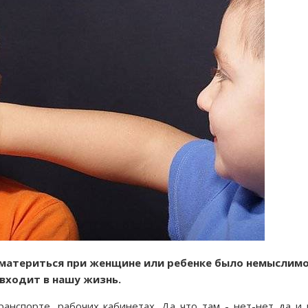
а материться при женщине или ребенке было немыслимо
 входит в нашу жизнь.
анспорте, рабочих кабинетах. Да что там - нет-нет да и 