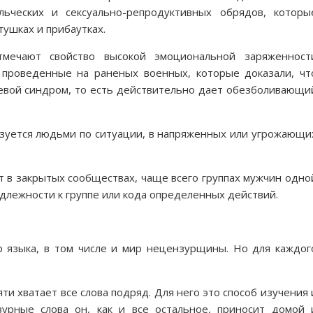
ьческих и сексуально-репродуктивных обрядов, которы
тушках и прибаутках.
тмечают свойство высокой эмоциональной заряженност
 проведенные на раненых военных, которые доказали, чт
левой синдром, то есть действительно дает обезболивающи
ользуется людьми по ситуации, в напряженных или угрожающи
т в закрытых сообществах, чаще всего группах мужчин одно
адлежности к группе или кода определенных действий.
ир языка, в том числе и мир нецензурщины. Но для каждог
ти хватает все слова подряд. Для него это способ изучения 
урные слова он, как и все остальное, приносит домой 