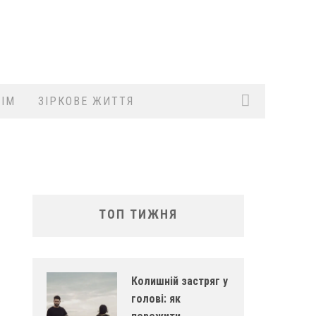
ІМ
ЗІРКОВЕ ЖИТТЯ
ТОП ТИЖНЯ
Колишній застряг у
голові: як