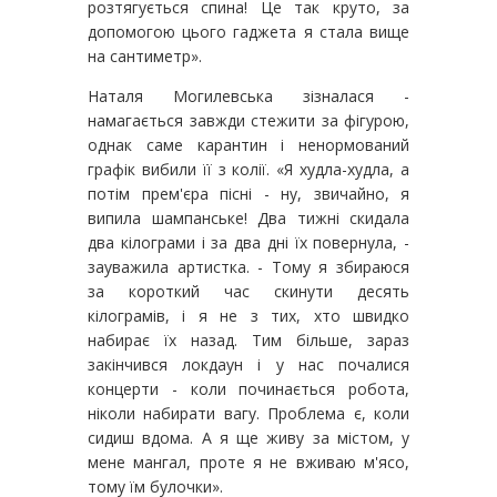
розтягується спина! Це так круто, за
допомогою цього гаджета я стала вище
на сантиметр».
Наталя Могилевська зізналася -
намагається завжди стежити за фігурою,
однак саме карантин і ненормований
графік вибили її з колії. «Я худла-худла, а
потім прем'єра пісні - ну, звичайно, я
випила шампанське! Два тижні скидала
два кілограми і за два дні їх повернула, -
зауважила артистка. - Тому я збираюся
за короткий час скинути десять
кілограмів, і я не з тих, хто швидко
набирає їх назад. Тим більше, зараз
закінчився локдаун і у нас почалися
концерти - коли починається робота,
ніколи набирати вагу. Проблема є, коли
сидиш вдома. А я ще живу за містом, у
мене мангал, проте я не вживаю м'ясо,
тому їм булочки».