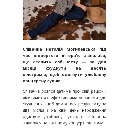
Співачка Наталія Могилевська під
час відвертого інтерв'ю зізналася,
що ставить собі мету — за два
місяці схуднути на десять
кілограмів, щоб одягнути улюблену
концертну сукню.
Співачка розповідатиме про свій раціон і
ділитиметься ефективними вправами для
схуднення, щоб домогтися результату за
два місяці і на свій день народження
одягнути улюблену сукню, в якій вона
з'явилася на сольному концерті рік тому.