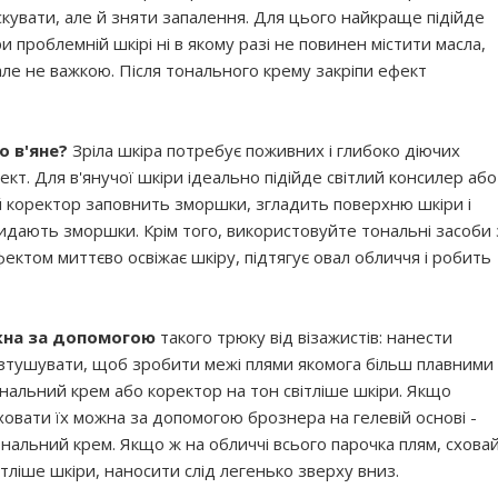
скувати, але й зняти запалення. Для цього найкраще підійде
 проблемній шкірі ні в якому разі не повинен містити масла,
ле не важкою. Після тонального крему закріпи ефект
о в'яне?
Зріла шкіра потребує поживних і глибоко діючих
т. Для в'янучої шкіри ідеально підійде світлий консилер або
й коректор заповнить зморшки, згладить поверхню шкіри і
відкидають зморшки. Крім того, використовуйте тональні засоби 
ектом миттєво освіжає шкіру, підтягує овал обличчя і робить
ожна за допомогою
такого трюку від візажистів: нанести
озтушувати, щоб зробити межі плями якомога більш плавними
нальний крем або коректор на тон світліше шкіри. Якщо
ховати їх можна за допомогою брознера на гелевій основі -
тональний крем. Якщо ж на обличчі всього парочка плям, схова
тліше шкіри, наносити слід легенько зверху вниз.