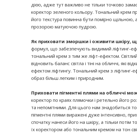
дією, адже тут важливо не тільки точково зама
коректор зеленого кольору. Тональний крем при
його текстура повинна бути помірно щільною, а
прозорою матуючою пудрою.
Як приховати зморшки і оживити шкіру, щ
формул, що забезпечують видимий ліфтинг-ефек
тональний крем з тим же ліфт-ефектом. Світли
відновить баланс світла і тіні на обличчі, які 
ефектом ліфтингу. Тональний крем з ліфтинг-еф
образ більш легким і природним.
Приховати пігментні плями на обличчі м
коректор по краях плямочки і ретельно його р
та непомітними. Для цього нам знадобиться то
пігментні плями виражені дуже інтенсивно, при
спочатку нанеси його на шкіру, а тільки потім 
їх коректором або тональним кремом на тон сві