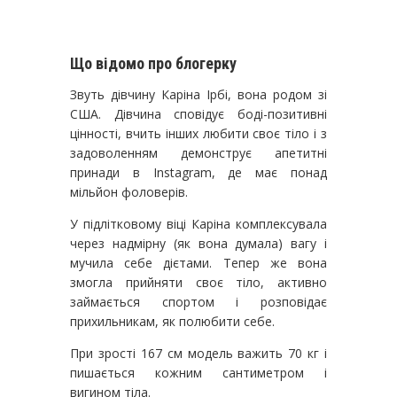
Що відомо про блогерку
Звуть дівчину Каріна Ірбі, вона родом зі
США. Дівчина сповідує боді-позитивні
цінності, вчить інших любити своє тіло і з
задоволенням демонструє апетитні
принади в Instagram, де має понад
мільйон фоловерів.
У підлітковому віці Каріна комплексувала
через надмірну (як вона думала) вагу і
мучила себе дієтами. Тепер же вона
змогла прийняти своє тіло, активно
займається спортом і розповідає
прихильникам, як полюбити себе.
При зрості 167 см модель важить 70 кг і
пишається кожним сантиметром і
вигином тіла.