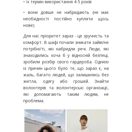
• їх термін використання 4-5 років
• вони довше не набридають (не має
необхідності постійно купляти щось
нове)
Для нас пріоритет зараз - це зручність та
комфорт. В шафі почали зникати зайві/не
потрібні/ті, які набридли речі. Люди, які
знаходились хоча б у відносній безпеці,
зробили розбір свого гардероба. Однією
із причин цього було те, що зараз є, на
жаль, багато людей, що залишились без
житла, одягу або грошей. Знайти
волонтерів та волонтерські організації,
які допомагають таким людям, не
проблема.