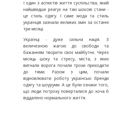
І один з аспектів життя суспільства, який
найшвидше реагує на такі шокові стани -
це стиль одягу. І саме мода та стиль
українців зазнали великих змін за останні
три місяці.
Українці - дуже сильна нація. З
величезною жагою до свободи та
бажанням творити своє майбутнє. Через
місяць шоку та стресу, міста, з яких
вигнали ворога почали трохи приходити
до тями. Разом з цим, почали
відновлювати роботу українські бренди
одягу та шоуруми. А це були ознаки того,
що люди потроху поверталися до хоча б
віддалено нормального життя.